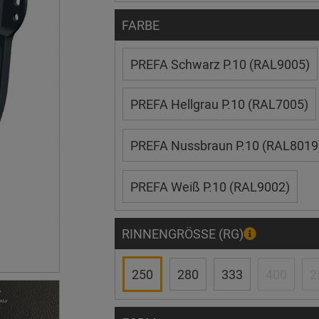
FARBE
PREFA Schwarz P.10 (RAL9005)
PREFA Hellgrau P.10 (RAL7005)
PREFA Nussbraun P.10 (RAL8019
PREFA Weiß P.10 (RAL9002)
RINNENGRÖSSE (RG)
250
280
333
400
2