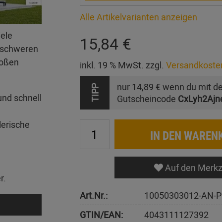
Alle Artikelvarianten anzeigen
iele
15,84 €
erschweren
roßen
inkl. 19 % MwSt. zzgl.
Versandkoste
nur
14,89 €
wenn du mit d
TIPP
und schnell
Gutscheincode
CxLyh2Ajn
lerische
IN DEN WAREN
Auf den Merkz
r.
Art.Nr.:
10050303012-AN-P
GTIN/EAN:
4043111127392