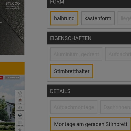
FORM
halbrund
kastenform
lieg
EIGENSCHAFTEN
Aluminium, gedreht
Aufdachri
Stirnbretthalter
DETAILS
Aufdachmontage
Dachrinnens
Montage am geraden Stirnbrett