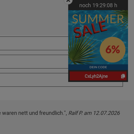
noch
19:
29:
07
h
CxLyh2Ajne
e waren nett und freundlich.",
Ralf P. am 12.07.2026