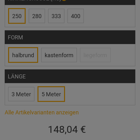
250
280
333
400
FORM
halbrund
kastenform
liegeform
LÄNGE
3 Meter
5 Meter
Alle Artikelvarianten anzeigen
148,04 €