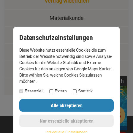
Vertrag widerrufen
Materialkunde
Fachbegriffe
Datenschutzeinstellungen
Diese Website nutzt essentielle Cookies die zum
Jobs
Betrieb der Website notwendig sind sowie Analyse-
Cookies für die Website-Statistik und Externe
Montage und Installationshilfen
Cookies für das anzeigen von Google Maps Karten.
Bitte wählen Sie, welche Cookies Sie zulassen
noch
02:
00:
59
h
möchten.
Größentabelle
Essenziell
Extern
Statistik
©opyright 2020 - www.dachrinnen-shop.de
individuelle Einstellungen