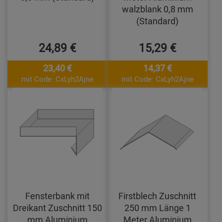
walzblank 0,8 mm
(Standard)
24,89 €
15,29 €
23,40 €
14,37 €
mit Code: CxLyh2Ajne
mit Code: CxLyh2Ajne
Fensterbank mit
Firstblech Zuschnitt
Dreikant Zuschnitt 150
250 mm Länge 1
mm Aluminium
Meter Aluminium