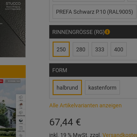
PREFA Schwarz P.10 (RAL9005)
RINNENGRÖSSE (RG)
250
280
333
400
FORM
halbrund
kastenform
Alle Artikelvarianten anzeigen
67,44 €
inkl. 19 % MwSt. zzgl.
Versandkoste