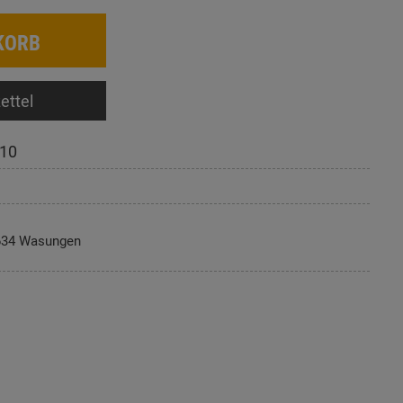
KORB
ettel
10
634 Wasungen