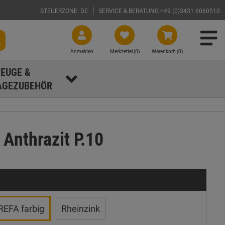
STEUERZONE: DE
SERVICE & BERATUNG +49 (0)3431 6060510
Anmelden
Merkzettel (
0
)
Warenkorb (0)
EUGE &
GEZUBEHÖR
Anthrazit P.10
REFA farbig
Rheinzink