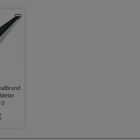
halbrund
Meter
10
€