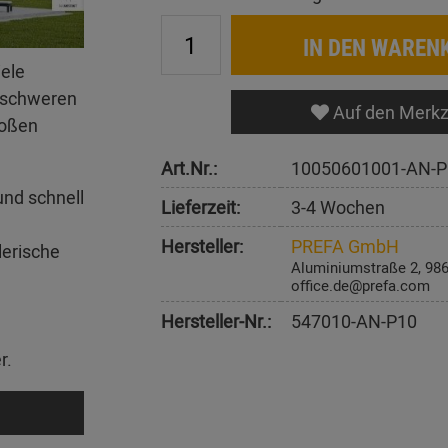
IN DEN WAREN
iele
erschweren
Auf den Merkz
roßen
Art.Nr.:
10050601001-AN-P
und schnell
Lieferzeit:
3-4 Wochen
Hersteller:
PREFA GmbH
lerische
Aluminiumstraße 2, 98
office.de@prefa.com
Hersteller-Nr.:
547010-AN-P10
r.