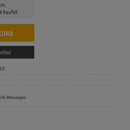
em
e
kaufst
KORB
ettel
10
634 Wasungen