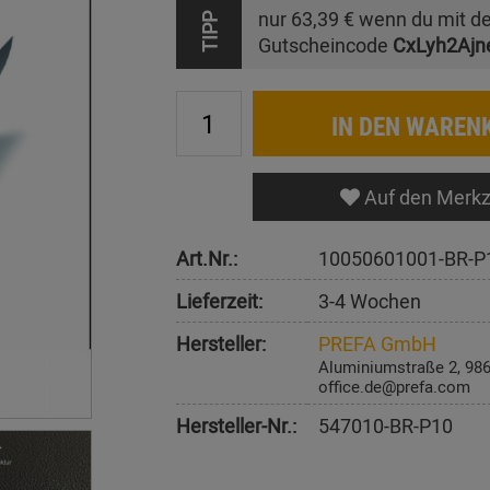
nur
63,39 €
wenn du mit d
TIPP
Gutscheincode
CxLyh2Ajn
IN DEN WAREN
Auf den Merkz
Art.Nr.:
10050601001-BR-P
Lieferzeit:
3-4 Wochen
Hersteller:
PREFA GmbH
Aluminiumstraße 2, 98
office.de@prefa.com
Hersteller-Nr.:
547010-BR-P10