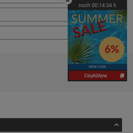
noch
00:
14:
33
h
CxLyh2Ajne