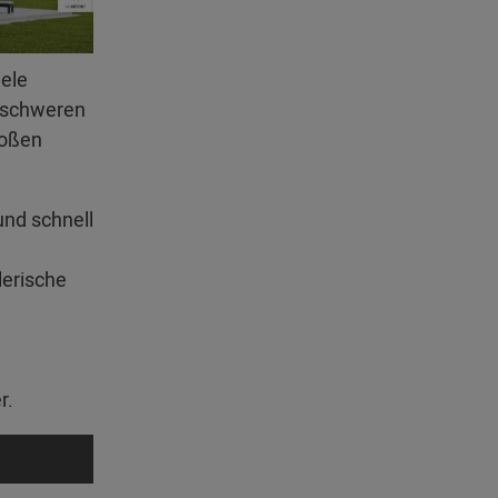
iele
erschweren
roßen
und schnell
lerische
r.