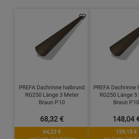
PREFA Dachrinne halbrund
PREFA Dachrinne 
RG250 Länge 3 Meter
RG250 Länge 5 
Braun P.10
Braun P.1
68,32 €
148,04 
64,22 €
139,15 €
mit Code: CxLyh2Ajne
mit Code: CxLyh