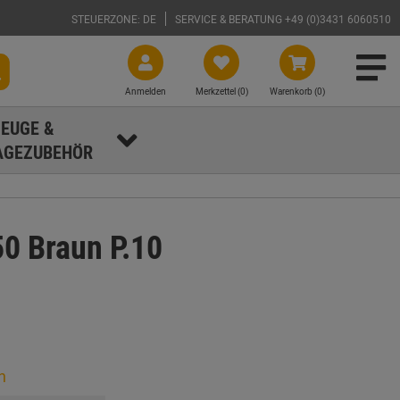
STEUERZONE: DE
SERVICE & BERATUNG +49 (0)3431 6060510
Anmelden
Merkzettel (
0
)
Warenkorb (0)
EUGE &
GEZUBEHÖR
0 Braun P.10
n