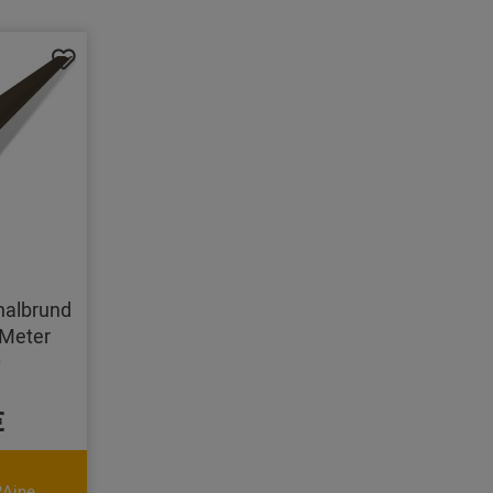
halbrund
Meter
0
€
2Ajne