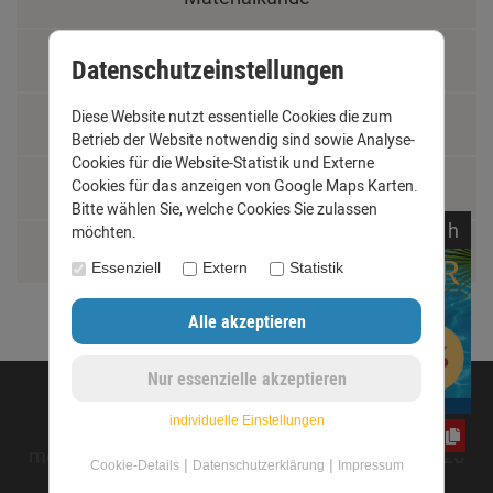
Fachbegriffe
Datenschutzeinstellungen
Diese Website nutzt essentielle Cookies die zum
Jobs
Betrieb der Website notwendig sind sowie Analyse-
Cookies für die Website-Statistik und Externe
Montage und Installationshilfen
Cookies für das anzeigen von Google Maps Karten.
Bitte wählen Sie, welche Cookies Sie zulassen
noch
09:
36:
33
h
möchten.
Größentabelle
Essenziell
Extern
Statistik
©opyright 2020 - www.dachrinnen-shop.de
individuelle Einstellungen
CxLyh2Ajne
mod
ified eCommerce Shopsoftware © 2009-2026
|
|
Cookie-Details
Datenschutzerklärung
Impressum