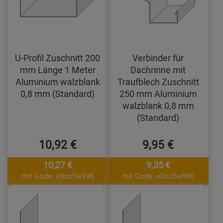
U-Profil Zuschnitt 200
Verbinder für
mm Länge 1 Meter
Dachrinne mit
Aluminium walzblank
Traufblech Zuschnitt
0,8 mm (Standard)
250 mm Aluminium
walzblank 0,8 mm
(Standard)
10,92 €
9,95 €
10,27 €
9,35 €
mit Code: e3oc5w99fj
mit Code: e3oc5w99fj