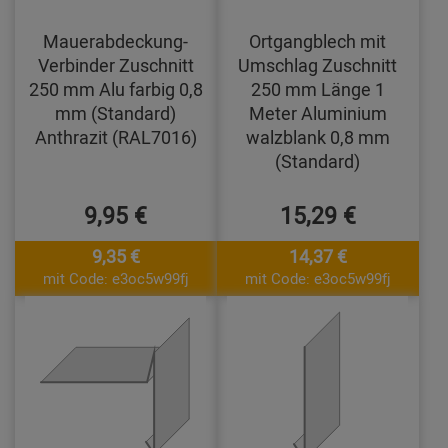
Mauerabdeckung-
Ortgangblech mit
Verbinder Zuschnitt
Umschlag Zuschnitt
250 mm Alu farbig 0,8
250 mm Länge 1
mm (Standard)
Meter Aluminium
Anthrazit (RAL7016)
walzblank 0,8 mm
(Standard)
9,95 €
15,29 €
9,35 €
14,37 €
mit Code: e3oc5w99fj
mit Code: e3oc5w99fj