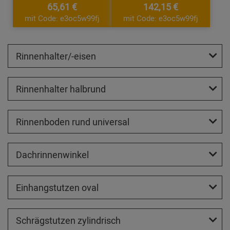
65,61 €
142,15 €
mit Code: e3oc5w99fj
mit Code: e3oc5w99fj
Rinnenhalter/-eisen
Rinnenhalter halbrund
Rinnenboden rund universal
Dachrinnenwinkel
Einhangstutzen oval
Schrägstutzen zylindrisch