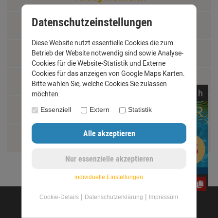
Datenschutzeinstellungen
Materialkunde
Diese Website nutzt essentielle Cookies die zum
Fachbegriffe
Betrieb der Website notwendig sind sowie Analyse-
Cookies für die Website-Statistik und Externe
Cookies für das anzeigen von Google Maps Karten.
Jobs
Bitte wählen Sie, welche Cookies Sie zulassen
noch
04:
36:
50
h
möchten.
Montage und Installationshilfen
Essenziell
Extern
Statistik
Größentabelle
individuelle Einstellungen
e3oc5w99fj
|
|
Cookie-Details
Datenschutzerklärung
Impressum
©opyright 2020 - www.dachrinnen-shop.de