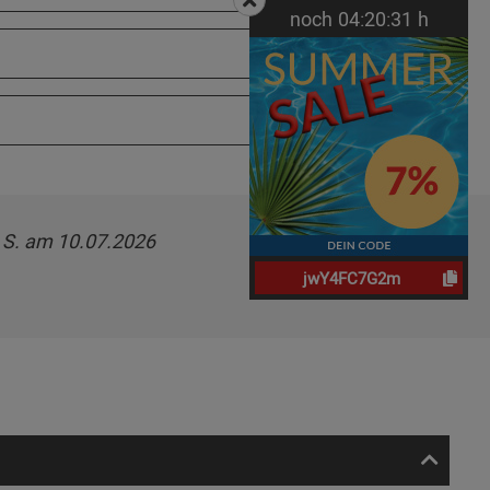
noch
04:
20:
30
h
 S. am 10.07.2026
jwY4FC7G2m