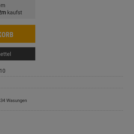
em
2m
kaufst
KORB
ettel
10
634 Wasungen