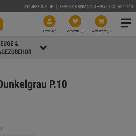
STEUERZONE: DE
SERVICE & BERATUNG +49 (0)3431 6060510
Anmelden
Merkzettel (
0
)
Warenkorb (0)
EUGE &
GEZUBEHÖR
unkelgrau P.10
n