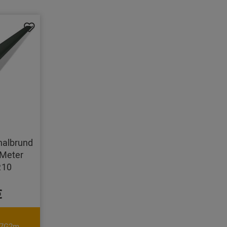
halbrund
Meter
.10
€
C7G2m