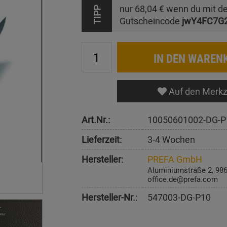
nur
68,04 €
wenn du mit d
TIPP
Gutscheincode
jwY4FC7G
IN DEN WAREN
Auf den Merkz
Art.Nr.:
10050601002-DG-P
Lieferzeit:
3-4 Wochen
Hersteller:
PREFA GmbH
Aluminiumstraße 2, 98
office.de@prefa.com
Hersteller-Nr.:
547003-DG-P10