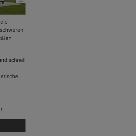
iele
erschweren
roßen
und schnell
lerische
r.