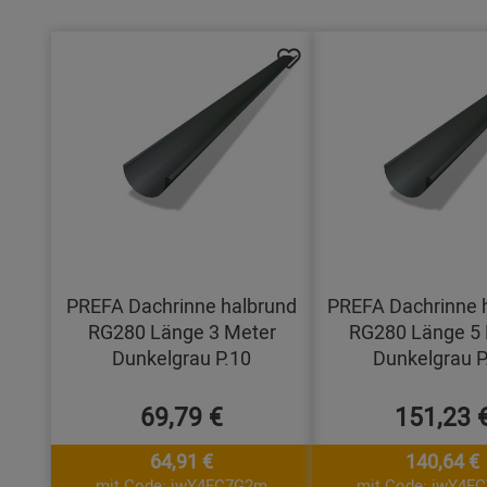
PREFA Dachrinne halbrund
PREFA Dachrinne 
RG280 Länge 3 Meter
RG280 Länge 5 
Dunkelgrau P.10
Dunkelgrau P
69,79 €
151,23 
64,91 €
140,64 €
mit Code: jwY4FC7G2m
mit Code: jwY4F