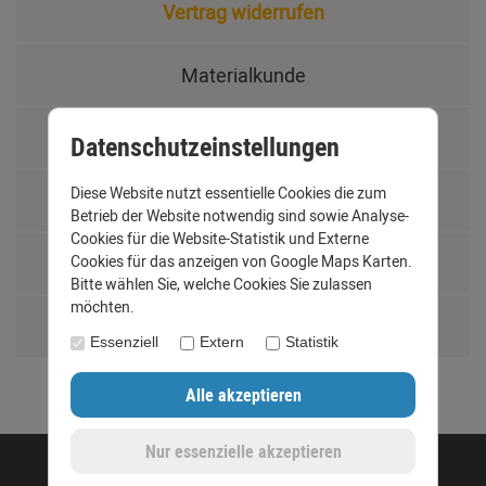
Vertrag widerrufen
Materialkunde
Fachbegriffe
Datenschutzeinstellungen
Diese Website nutzt essentielle Cookies die zum
Jobs
Betrieb der Website notwendig sind sowie Analyse-
Cookies für die Website-Statistik und Externe
Montage und Installationshilfen
Cookies für das anzeigen von Google Maps Karten.
Bitte wählen Sie, welche Cookies Sie zulassen
möchten.
Größentabelle
Essenziell
Extern
Statistik
©opyright 2020 - www.dachrinnen-shop.de