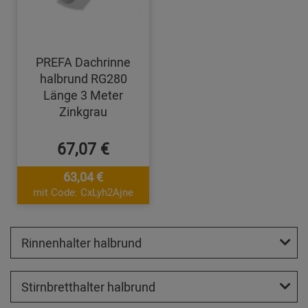
PREFA Dachrinne
halbrund RG280
Länge 3 Meter
Zinkgrau
67,07 €
63,04 €
mit Code: CxLyh2Ajne
Rinnenhalter halbrund
Stirnbretthalter halbrund