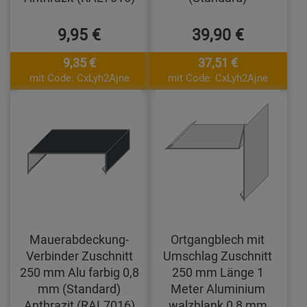
9,95 €
39,90 €
9,35 €
37,51 €
mit Code: CxLyh2Ajne
mit Code: CxLyh2Ajne
Mauerabdeckung-
Ortgangblech mit
Verbinder Zuschnitt
Umschlag Zuschnitt
250 mm Alu farbig 0,8
250 mm Länge 1
mm (Standard)
Meter Aluminium
Anthrazit (RAL7016)
walzblank 0,8 mm