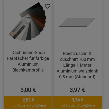
Dachrinnen-Shop
Blechzuschnitt
Farbfächer für farbige
Zuschnitt 100 mm
Aluminium
Länge 1 Meter
Blechkantprofile
Aluminium walzblank
0,8 mm (Standard)
3,00 €
3,97 €
2,82 €
3,74 €
mit Code: CxLyh2Ajne
mit Code: CxLyh2Ajne