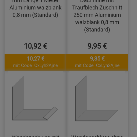
mm Länge 1 Meter
Dachrinne mit
Aluminium walzblank
Traufblech Zuschnitt
0,8 mm (Standard)
250 mm Aluminium
walzblank 0,8 mm
(Standard)
10,92 €
9,95 €
10,27 €
9,35 €
mit Code: CxLyh2Ajne
mit Code: CxLyh2Ajne