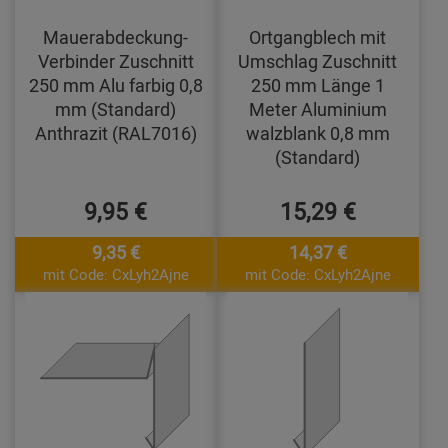
Mauerabdeckung-
Ortgangblech mit
Verbinder Zuschnitt
Umschlag Zuschnitt
250 mm Alu farbig 0,8
250 mm Länge 1
mm (Standard)
Meter Aluminium
Anthrazit (RAL7016)
walzblank 0,8 mm
(Standard)
9,95 €
15,29 €
9,35 €
14,37 €
mit Code: CxLyh2Ajne
mit Code: CxLyh2Ajne