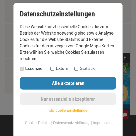
Datenschutzeinstellungen
Materialkunde
Diese Website nutzt essentielle Cookies die zum
Fachbegriffe
Betrieb der Website notwendig sind sowie Analyse-
Cookies für die Website-Statistik und Externe
Cookies für das anzeigen von Google Maps Karten.
Jobs
Bitte wählen Sie, welche Cookies Sie zulassen
noch
18:
43:
42
h
möchten.
Montage und Installationshilfen
Essenziell
Extern
Statistik
Größentabelle
individuelle Einstellungen
CxLyh2Ajne
|
|
Cookie-Details
Datenschutzerklärung
Impressum
©opyright 2020 - www.dachrinnen-shop.de