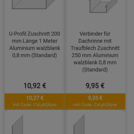
U-Profil Zuschnitt 200
Verbinder für
mm Länge 1 Meter
Dachrinne mit
Aluminium walzblank
Traufblech Zuschnitt
0,8 mm (Standard)
250 mm Aluminium
walzblank 0,8 mm
(Standard)
10,92 €
9,95 €
10,27 €
9,35 €
mit Code: CxLyh2Ajne
mit Code: CxLyh2Ajne