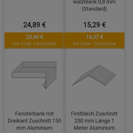
walzblank 0,8 mm
(Standard)
24,89 €
15,29 €
23,40 €
14,37 €
mit Code: CxLyh2Ajne
mit Code: CxLyh2Ajne
Fensterbank mit
Firstblech Zuschnitt
Dreikant Zuschnitt 150
250 mm Länge 1
mm Aluminium
Meter Aluminium