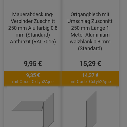
Mauerabdeckung-
Ortgangblech mit
Verbinder Zuschnitt
Umschlag Zuschnitt
250 mm Alu farbig 0,8
250 mm Länge 1
mm (Standard)
Meter Aluminium
Anthrazit (RAL7016)
walzblank 0,8 mm
(Standard)
9,95 €
15,29 €
9,35 €
14,37 €
mit Code: CxLyh2Ajne
mit Code: CxLyh2Ajne