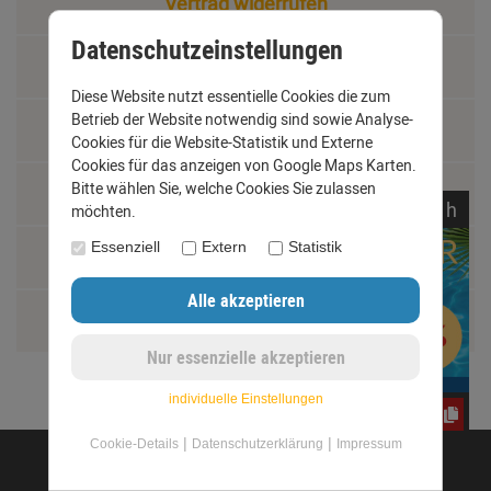
Vertrag widerrufen
Datenschutzeinstellungen
Materialkunde
Diese Website nutzt essentielle Cookies die zum
Betrieb der Website notwendig sind sowie Analyse-
Fachbegriffe
Cookies für die Website-Statistik und Externe
Cookies für das anzeigen von Google Maps Karten.
Bitte wählen Sie, welche Cookies Sie zulassen
Jobs
noch
16:
18:
56
h
möchten.
Essenziell
Extern
Statistik
Montage und Installationshilfen
Größentabelle
individuelle Einstellungen
CxLyh2Ajne
|
|
Cookie-Details
Datenschutzerklärung
Impressum
©opyright 2020 - www.dachrinnen-shop.de