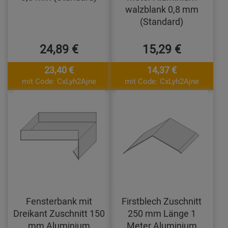
walzblank 0,8 mm
(Standard)
24,89 €
15,29 €
23,40 €
14,37 €
mit Code: CxLyh2Ajne
mit Code: CxLyh2Ajne
Fensterbank mit
Firstblech Zuschnitt
Dreikant Zuschnitt 150
250 mm Länge 1
mm Aluminium
Meter Aluminium