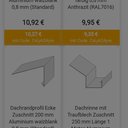
Aluminium walzblank
farbig 0,8 mm
0,8 mm (Standard)
Anthrazit (RAL7016)
10,92 €
9,95 €
10,27 €
9,35 €
mit Code: CxLyh2Ajne
mit Code: CxLyh2Ajne
Dachrandprofil Ecke
Dachrinne mit
Zuschnitt 200 mm
Traufblech Zuschnitt
Aluminium walzblank
250 mm Länge 1