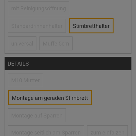
mit Reinigungsöffnung
Standardrinnenhalter
Stirnbretthalter
universal
Muffe 5cm
DETAILS
M10 Mutter
Montage am geraden Stirnbrett
Montage auf Sparren
Montage seitlich am Sparren
zum einfalzen