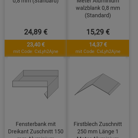
0,8 mm (Standard)
Meter Aluminium
walzblank 0,8 mm
(Standard)
24,89 €
15,29 €
23,40 €
14,37 €
mit Code: CxLyh2Ajne
mit Code: CxLyh2Ajne
Fensterbank mit
Firstblech Zuschnitt
Dreikant Zuschnitt 150
250 mm Länge 1