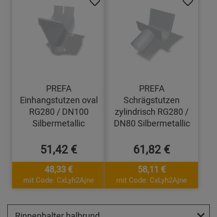
PREFA
PREFA
Einhangstutzen oval
Schrägstutzen
RG280 / DN100
zylindrisch RG280 /
Silbermetallic
DN80 Silbermetallic
51,42 €
61,82 €
48,33 €
58,11 €
mit Code: CxLyh2Ajne
mit Code: CxLyh2Ajne
Rinnenhalter halbrund