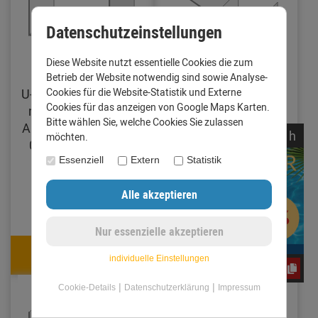
Datenschutzeinstellungen
Diese Website nutzt essentielle Cookies die zum
Betrieb der Website notwendig sind sowie Analyse-
Cookies für die Website-Statistik und Externe
U-Profil Zuschnitt 200
Verbinder für
Cookies für das anzeigen von Google Maps Karten.
mm Länge 1 Meter
Dachrinne mit
Bitte wählen Sie, welche Cookies Sie zulassen
Aluminium walzblank
Traufblech Zuschnitt
noch
22:
18:
22
h
möchten.
0,8 mm (Standard)
250 mm Aluminium
walzblank 0,8 mm
Essenziell
Extern
Statistik
(Standard)
10,92 €
9,95 €
10,27 €
9,35 €
individuelle Einstellungen
mit Code: CxLyh2Ajne
mit Code: CxLyh2Ajne
CxLyh2Ajne
|
|
Cookie-Details
Datenschutzerklärung
Impressum