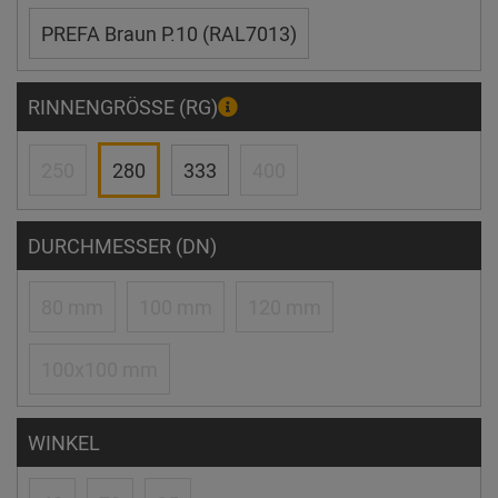
PREFA Braun P.10 (RAL7013)
RINNENGRÖSSE (RG)
250
280
333
400
DURCHMESSER (DN)
80 mm
100 mm
120 mm
100x100 mm
WINKEL