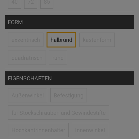
40
72
85
FORM
exzentrisch
halbrund
kastenform
quadratrisch
rund
EIGENSCHAFTEN
Außenwinkel
Befestigung
für Stockschrauben und Gewindestifte
Hochkantrinnenhalter
Innenwinkel