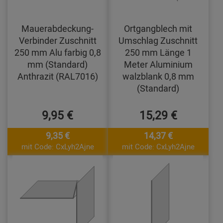
Mauerabdeckung-
Ortgangblech mit
Verbinder Zuschnitt
Umschlag Zuschnitt
250 mm Alu farbig 0,8
250 mm Länge 1
mm (Standard)
Meter Aluminium
Anthrazit (RAL7016)
walzblank 0,8 mm
(Standard)
9,95 €
15,29 €
9,35 €
14,37 €
mit Code: CxLyh2Ajne
mit Code: CxLyh2Ajne