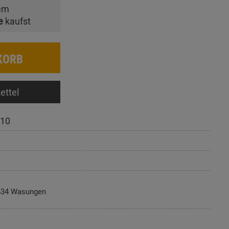
em
e
kaufst
KORB
ettel
10
634 Wasungen