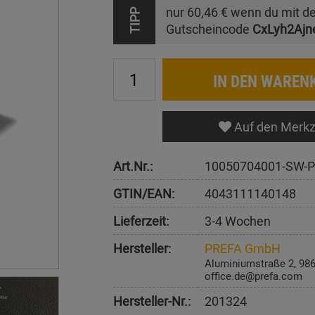
nur
60,46 €
wenn du mit d
TIPP
Gutscheincode
CxLyh2Ajn
IN DEN WAREN
Auf den Merkz
Art.Nr.:
10050704001-SW-P
GTIN/EAN:
4043111140148
Lieferzeit:
3-4 Wochen
Hersteller:
PREFA GmbH
Aluminiumstraße 2, 98
office.de@prefa.com
Hersteller-Nr.:
201324