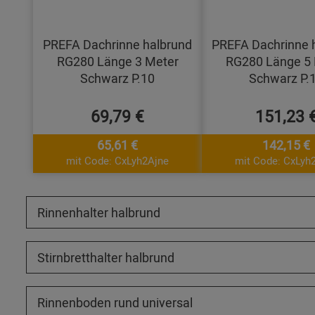
PREFA Dachrinne halbrund
PREFA Dachrinne 
RG280 Länge 3 Meter
RG280 Länge 5 
Schwarz P.10
Schwarz P.
69,79 €
151,23 
65,61 €
142,15 €
mit Code: CxLyh2Ajne
mit Code: CxLyh
Rinnenhalter halbrund
Stirnbretthalter halbrund
Rinnenboden rund universal