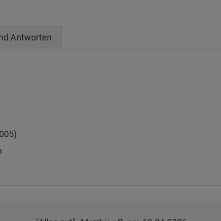
nd Antworten
005)
n