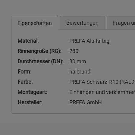
Bewertungen
Fragen u
Eigenschaften
Material:
PREFA Alu farbig
Rinnengröße (RG):
280
Durchmesser (DN):
80 mm
Form:
halbrund
Farbe:
PREFA Schwarz P.10 (RAL9
Montageart:
Einhängen und verklemme
Hersteller:
PREFA GmbH