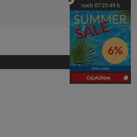
noch
07:
25:
48
h
CxLyh2Ajne