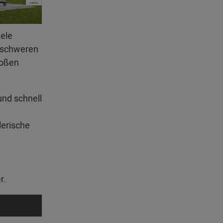
iele
erschweren
roßen
und schnell
lerische
r.