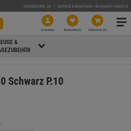
STEUERZONE: DE
SERVICE & BERATUNG +49 (0)3431 6060510
Anmelden
Merkzettel (
0
)
Warenkorb (0)
EUGE &
GEZUBEHÖR
80 Schwarz P.10
n