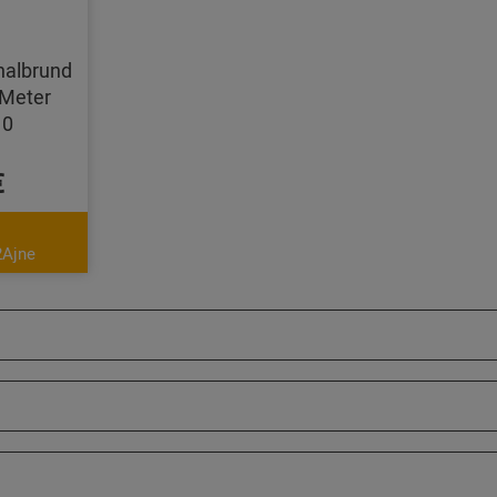
halbrund
Meter
10
€
2Ajne