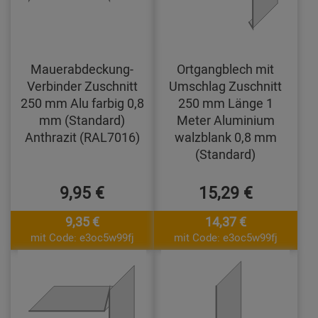
Mauerabdeckung-
Ortgangblech mit
Verbinder Zuschnitt
Umschlag Zuschnitt
250 mm Alu farbig 0,8
250 mm Länge 1
mm (Standard)
Meter Aluminium
Anthrazit (RAL7016)
walzblank 0,8 mm
(Standard)
9,95 €
15,29 €
9,35 €
14,37 €
mit Code: e3oc5w99fj
mit Code: e3oc5w99fj