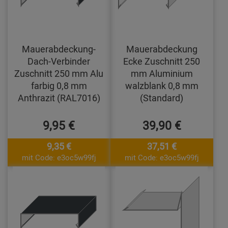
Mauerabdeckung-
Mauerabdeckung
Dach-Verbinder
Ecke Zuschnitt 250
Zuschnitt 250 mm Alu
mm Aluminium
farbig 0,8 mm
walzblank 0,8 mm
Anthrazit (RAL7016)
(Standard)
9,95 €
39,90 €
9,35 €
37,51 €
mit Code: e3oc5w99fj
mit Code: e3oc5w99fj