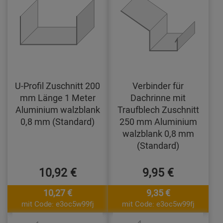
U-Profil Zuschnitt 200
Verbinder für
mm Länge 1 Meter
Dachrinne mit
Aluminium walzblank
Traufblech Zuschnitt
0,8 mm (Standard)
250 mm Aluminium
walzblank 0,8 mm
(Standard)
10,92 €
9,95 €
10,27 €
9,35 €
mit Code: e3oc5w99fj
mit Code: e3oc5w99fj