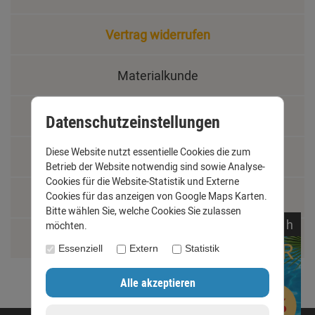
Vertrag widerrufen
Materialkunde
Fachbegriffe
Datenschutzeinstellungen
Diese Website nutzt essentielle Cookies die zum
Jobs
Betrieb der Website notwendig sind sowie Analyse-
Cookies für die Website-Statistik und Externe
Montage und Installationshilfen
Cookies für das anzeigen von Google Maps Karten.
Bitte wählen Sie, welche Cookies Sie zulassen
noch
16:
15:
17
h
möchten.
Größentabelle
Essenziell
Extern
Statistik