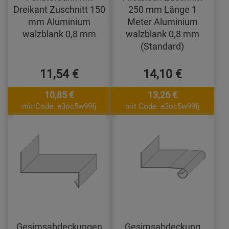
Dreikant Zuschnitt 150
250 mm Länge 1
mm Aluminium
Meter Aluminium
walzblank 0,8 mm
walzblank 0,8 mm
(Standard)
11,54 €
14,10 €
10,85 €
13,26 €
mit Code: e3oc5w99fj
mit Code: e3oc5w99fj
Gesimsabdeckungen
Gesimsabdeckung