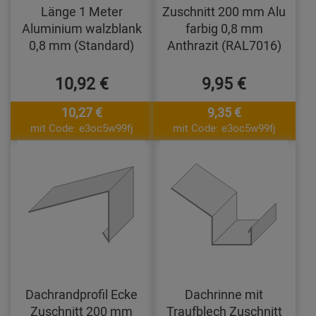
Länge 1 Meter
Zuschnitt 200 mm Alu
Aluminium walzblank
farbig 0,8 mm
0,8 mm (Standard)
Anthrazit (RAL7016)
10,92 €
9,95 €
10,27 €
9,35 €
mit Code: e3oc5w99fj
mit Code: e3oc5w99fj
Dachrandprofil Ecke
Dachrinne mit
Zuschnitt 200 mm
Traufblech Zuschnitt