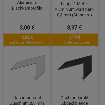
Aluminium
Länge 1 Meter
Blechkantprofile
Aluminium walzblank
0,8 mm (Standard)
3,00 €
3,97 €
2,82 €
3,74 €
mit Code: e3oc5w99fj
mit Code: e3oc5w99fj
Dachrandprofil
Dachrandprofil
Zuschnitt 200 mm
Abdeckblende