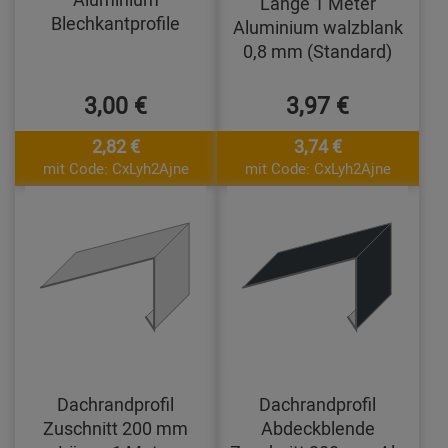
Länge 1 Meter
Blechkantprofile
Aluminium walzblank
0,8 mm (Standard)
3,00 €
3,97 €
2,82 €
3,74 €
mit Code: CxLyh2Ajne
mit Code: CxLyh2Ajne
Dachrandprofil
Dachrandprofil
Zuschnitt 200 mm
Abdeckblende