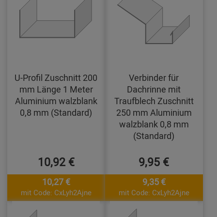
U-Profil Zuschnitt 200
Verbinder für
mm Länge 1 Meter
Dachrinne mit
Aluminium walzblank
Traufblech Zuschnitt
0,8 mm (Standard)
250 mm Aluminium
walzblank 0,8 mm
(Standard)
10,92 €
9,95 €
10,27 €
9,35 €
mit Code: CxLyh2Ajne
mit Code: CxLyh2Ajne