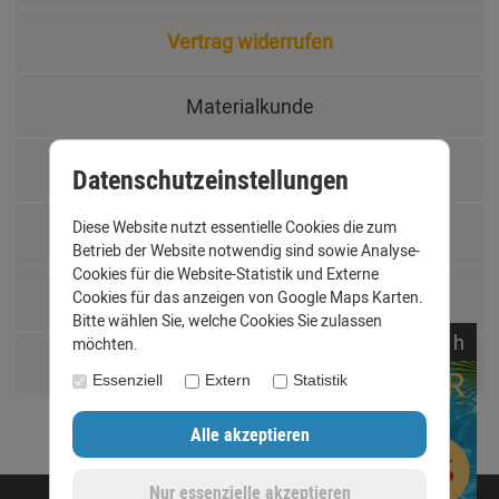
Vertrag widerrufen
Materialkunde
Fachbegriffe
Datenschutzeinstellungen
Diese Website nutzt essentielle Cookies die zum
Jobs
Betrieb der Website notwendig sind sowie Analyse-
Cookies für die Website-Statistik und Externe
Montage und Installationshilfen
Cookies für das anzeigen von Google Maps Karten.
Bitte wählen Sie, welche Cookies Sie zulassen
noch
04:
00:
50
h
möchten.
Größentabelle
Essenziell
Extern
Statistik