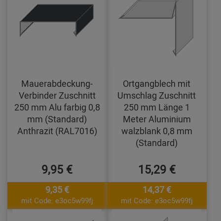
Mauerabdeckung-
Ortgangblech mit
Verbinder Zuschnitt
Umschlag Zuschnitt
250 mm Alu farbig 0,8
250 mm Länge 1
mm (Standard)
Meter Aluminium
Anthrazit (RAL7016)
walzblank 0,8 mm
(Standard)
9,95 €
15,29 €
9,35 €
14,37 €
mit Code: e3oc5w99fj
mit Code: e3oc5w99fj