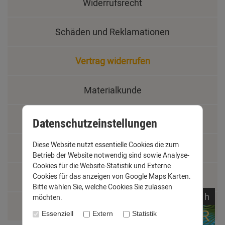
Widerrufsrecht
Schäden und Reklamationen
Vertrag widerrufen
Materialkunde
Fachbegriffe
Datenschutzeinstellungen
Diese Website nutzt essentielle Cookies die zum
Jobs
Betrieb der Website notwendig sind sowie Analyse-
Cookies für die Website-Statistik und Externe
Montage und Installationshilfen
Cookies für das anzeigen von Google Maps Karten.
Bitte wählen Sie, welche Cookies Sie zulassen
noch
15:
12:
53
h
möchten.
Größentabelle
Essenziell
Extern
Statistik