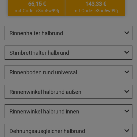
66,15 €
143,33 €
mit Code: e3oc5w99fj
mit Code: e3oc5w99fj
Rinnenhalter halbrund
Stirnbretthalter halbrund
Rinnenboden rund universal
Rinnenwinkel halbrund außen
Rinnenwinkel halbrund innen
Dehnungsausgleicher halbrund