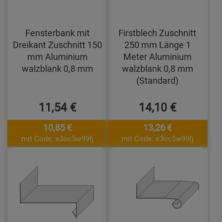
Fensterbank mit
Firstblech Zuschnitt
Dreikant Zuschnitt 150
250 mm Länge 1
mm Aluminium
Meter Aluminium
walzblank 0,8 mm
walzblank 0,8 mm
(Standard)
11,54 €
14,10 €
10,85 €
13,26 €
mit Code: e3oc5w99fj
mit Code: e3oc5w99fj