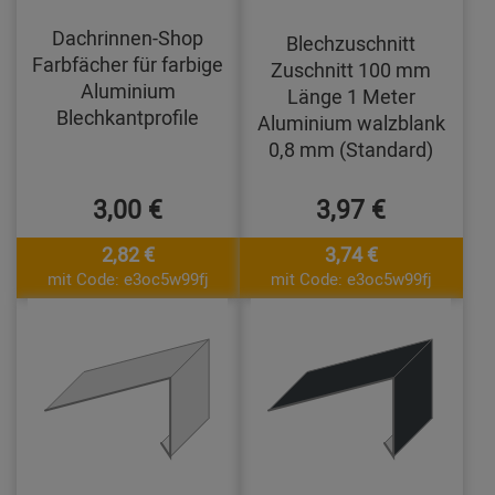
Dachrinnen-Shop
Blechzuschnitt
Farbfächer für farbige
Zuschnitt 100 mm
Aluminium
Länge 1 Meter
Blechkantprofile
Aluminium walzblank
0,8 mm (Standard)
3,00 €
3,97 €
2,82 €
3,74 €
mit Code: e3oc5w99fj
mit Code: e3oc5w99fj