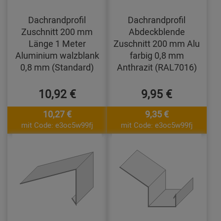
Dachrandprofil
Dachrandprofil
Zuschnitt 200 mm
Abdeckblende
Länge 1 Meter
Zuschnitt 200 mm Alu
Aluminium walzblank
farbig 0,8 mm
0,8 mm (Standard)
Anthrazit (RAL7016)
10,92 €
9,95 €
10,27 €
9,35 €
mit Code: e3oc5w99fj
mit Code: e3oc5w99fj