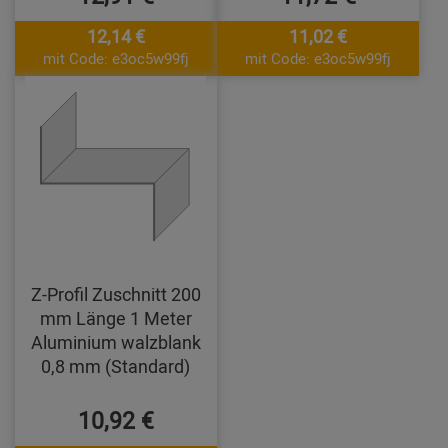
12,14 €
11,02 €
mit Code: e3oc5w99fj
mit Code: e3oc5w99fj
Z-Profil Zuschnitt 200
mm Länge 1 Meter
Aluminium walzblank
0,8 mm (Standard)
10,92 €