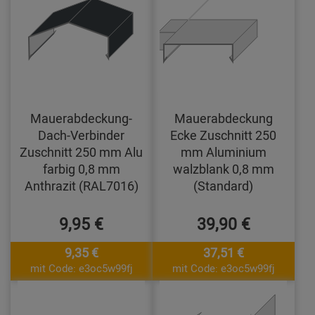
Mauerabdeckung-
Mauerabdeckung
Dach-Verbinder
Ecke Zuschnitt 250
Zuschnitt 250 mm Alu
mm Aluminium
farbig 0,8 mm
walzblank 0,8 mm
Anthrazit (RAL7016)
(Standard)
9,95 €
39,90 €
9,35 €
37,51 €
mit Code: e3oc5w99fj
mit Code: e3oc5w99fj