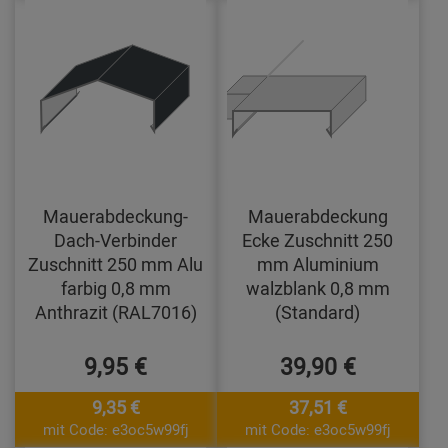
Mauerabdeckung-
Mauerabdeckung
Dach-Verbinder
Ecke Zuschnitt 250
Zuschnitt 250 mm Alu
mm Aluminium
farbig 0,8 mm
walzblank 0,8 mm
Anthrazit (RAL7016)
(Standard)
9,95 €
39,90 €
9,35 €
37,51 €
mit Code: e3oc5w99fj
mit Code: e3oc5w99fj