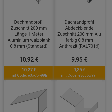
Dachrandprofil
Dachrandprofil
Zuschnitt 200 mm
Abdeckblende
Länge 1 Meter
Zuschnitt 200 mm Alu
Aluminium walzblank
farbig 0,8 mm
0,8 mm (Standard)
Anthrazit (RAL7016)
10,92 €
9,95 €
10,27 €
9,35 €
mit Code: e3oc5w99fj
mit Code: e3oc5w99fj