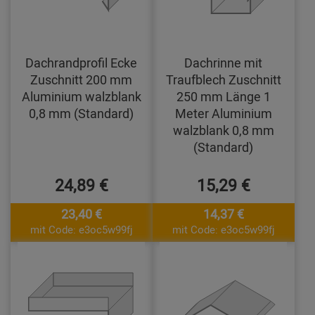
Dachrandprofil Ecke
Dachrinne mit
Zuschnitt 200 mm
Traufblech Zuschnitt
Aluminium walzblank
250 mm Länge 1
0,8 mm (Standard)
Meter Aluminium
walzblank 0,8 mm
(Standard)
24,89 €
15,29 €
23,40 €
14,37 €
mit Code: e3oc5w99fj
mit Code: e3oc5w99fj