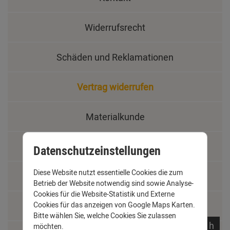
Widerrufsrecht
Schäden und Reklamationen
Vertrag widerrufen
Materialkunde
Fachbegriffe
Datenschutzeinstellungen
Diese Website nutzt essentielle Cookies die zum
Jobs
Betrieb der Website notwendig sind sowie Analyse-
Cookies für die Website-Statistik und Externe
Montage und Installationshilfen
Cookies für das anzeigen von Google Maps Karten.
Bitte wählen Sie, welche Cookies Sie zulassen
noch
04:
36:
14
h
möchten.