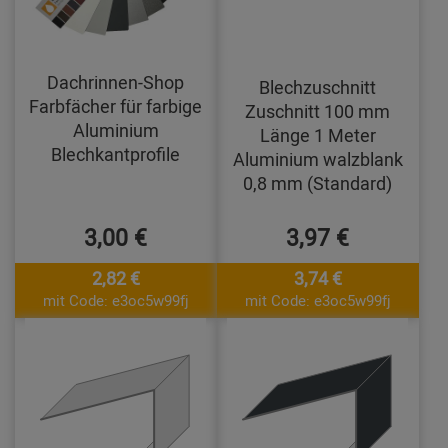
Dachrinnen-Shop
Blechzuschnitt
Farbfächer für farbige
Zuschnitt 100 mm
Aluminium
Länge 1 Meter
Blechkantprofile
Aluminium walzblank
0,8 mm (Standard)
3,00 €
3,97 €
2,82 €
3,74 €
mit Code: e3oc5w99fj
mit Code: e3oc5w99fj