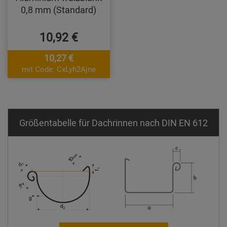
0,8 mm (Standard)
10,92 €
10,27 €
mit Code: CxLyh2Ajne
Größentabelle für Dachrinnen nach DIN EN 612