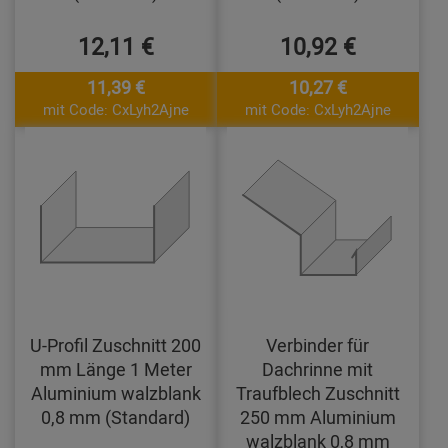
12,11 €
10,92 €
11,39 €
10,27 €
mit Code: CxLyh2Ajne
mit Code: CxLyh2Ajne
U-Profil Zuschnitt 200
Verbinder für
mm Länge 1 Meter
Dachrinne mit
Aluminium walzblank
Traufblech Zuschnitt
0,8 mm (Standard)
250 mm Aluminium
walzblank 0,8 mm