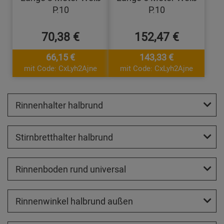
P.10
P.10
70,38 €
152,47 €
66,15 €
143,33 €
mit Code: CxLyh2Ajne
mit Code: CxLyh2Ajne
Rinnenhalter halbrund
Stirnbretthalter halbrund
Rinnenboden rund universal
Rinnenwinkel halbrund außen