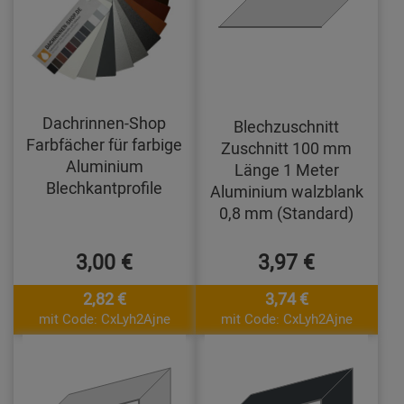
Dachrinnen-Shop
Blechzuschnitt
Farbfächer für farbige
Zuschnitt 100 mm
Aluminium
Länge 1 Meter
Blechkantprofile
Aluminium walzblank
0,8 mm (Standard)
3,00 €
3,97 €
2,82 €
3,74 €
mit Code: CxLyh2Ajne
mit Code: CxLyh2Ajne