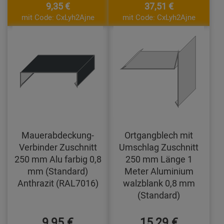
9,35 €
37,51 €
mit Code: CxLyh2Ajne
mit Code: CxLyh2Ajne
Mauerabdeckung-
Ortgangblech mit
Verbinder Zuschnitt
Umschlag Zuschnitt
250 mm Alu farbig 0,8
250 mm Länge 1
mm (Standard)
Meter Aluminium
Anthrazit (RAL7016)
walzblank 0,8 mm
(Standard)
9,95 €
15,29 €