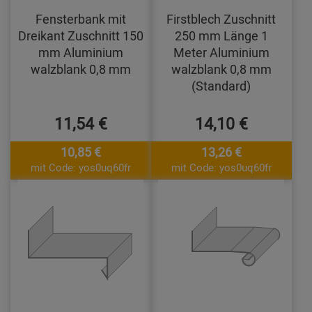
Fensterbank mit
Firstblech Zuschnitt
Dreikant Zuschnitt 150
250 mm Länge 1
mm Aluminium
Meter Aluminium
walzblank 0,8 mm
walzblank 0,8 mm
(Standard)
11,54 €
14,10 €
10,85 €
13,26 €
mit Code: yos0uq60fr
mit Code: yos0uq60fr