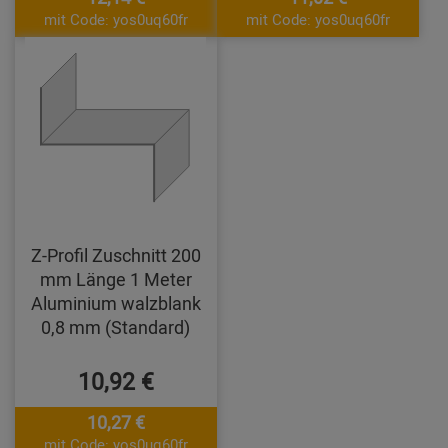
mit Code: yos0uq60fr
mit Code: yos0uq60fr
Z-Profil Zuschnitt 200
mm Länge 1 Meter
Aluminium walzblank
0,8 mm (Standard)
10,92 €
10,27 €
mit Code: yos0uq60fr