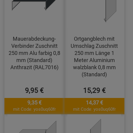
Mauerabdeckung-
Ortgangblech mit
Verbinder Zuschnitt
Umschlag Zuschnitt
250 mm Alu farbig 0,8
250 mm Länge 1
mm (Standard)
Meter Aluminium
Anthrazit (RAL7016)
walzblank 0,8 mm
(Standard)
9,95 €
15,29 €
9,35 €
14,37 €
mit Code: yos0uq60fr
mit Code: yos0uq60fr