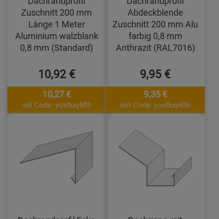
Dachrandprofil
Dachrandprofil
Zuschnitt 200 mm
Abdeckblende
Länge 1 Meter
Zuschnitt 200 mm Alu
Aluminium walzblank
farbig 0,8 mm
0,8 mm (Standard)
Anthrazit (RAL7016)
10,92 €
9,95 €
10,27 €
9,35 €
mit Code: yos0uq60fr
mit Code: yos0uq60fr