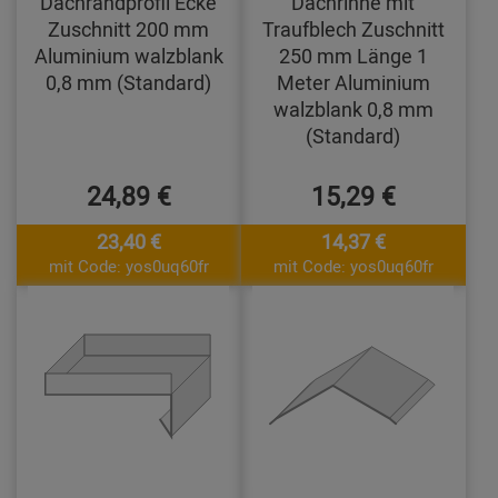
Dachrandprofil Ecke
Dachrinne mit
Zuschnitt 200 mm
Traufblech Zuschnitt
Aluminium walzblank
250 mm Länge 1
0,8 mm (Standard)
Meter Aluminium
walzblank 0,8 mm
(Standard)
24,89 €
15,29 €
23,40 €
14,37 €
mit Code: yos0uq60fr
mit Code: yos0uq60fr