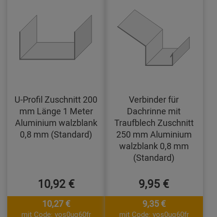
U-Profil Zuschnitt 200
Verbinder für
mm Länge 1 Meter
Dachrinne mit
Aluminium walzblank
Traufblech Zuschnitt
0,8 mm (Standard)
250 mm Aluminium
walzblank 0,8 mm
(Standard)
10,92 €
9,95 €
10,27 €
9,35 €
mit Code: yos0uq60fr
mit Code: yos0uq60fr