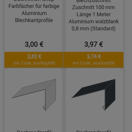
Farbfächer für farbige
Zuschnitt 100 mm
Aluminium
Länge 1 Meter
Blechkantprofile
Aluminium walzblank
0,8 mm (Standard)
3,00 €
3,97 €
2,82 €
3,74 €
mit Code: yos0uq60fr
mit Code: yos0uq60fr