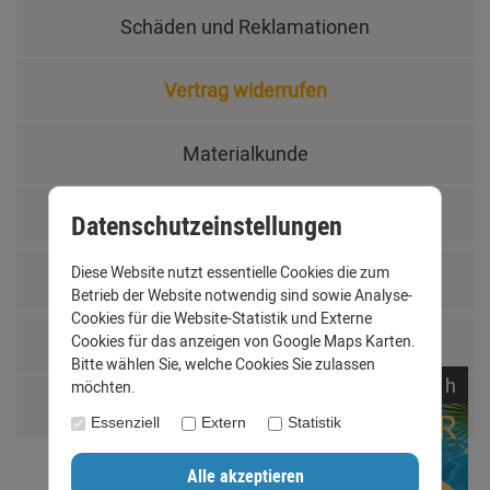
Schäden und Reklamationen
Vertrag widerrufen
Materialkunde
Fachbegriffe
Datenschutzeinstellungen
Diese Website nutzt essentielle Cookies die zum
Jobs
Betrieb der Website notwendig sind sowie Analyse-
Cookies für die Website-Statistik und Externe
Cookies für das anzeigen von Google Maps Karten.
Montage und Installationshilfen
Bitte wählen Sie, welche Cookies Sie zulassen
noch
01:
35:
07
h
möchten.
Größentabelle
Essenziell
Extern
Statistik