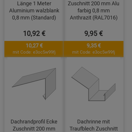
Länge 1 Meter
Zuschnitt 200 mm Alu
Aluminium walzblank
farbig 0,8 mm
0,8 mm (Standard)
Anthrazit (RAL7016)
10,92 €
9,95 €
10,27 €
9,35 €
mit Code: e3oc5w99fj
mit Code: e3oc5w99fj
Dachrandprofil Ecke
Dachrinne mit
Zuschnitt 200 mm
Traufblech Zuschnitt