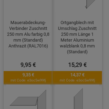
Mauerabdeckung-
Ortgangblech mit
Verbinder Zuschnitt
Umschlag Zuschnitt
250 mm Alu farbig 0,8
250 mm Länge 1
mm (Standard)
Meter Aluminium
Anthrazit (RAL7016)
walzblank 0,8 mm
(Standard)
9,95 €
15,29 €
9,35 €
14,37 €
mit Code: e3oc5w99fj
mit Code: e3oc5w99fj