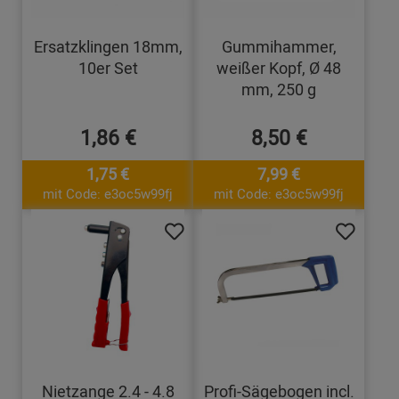
Ersatzklingen 18mm,
Gummihammer,
10er Set
weißer Kopf, Ø 48
mm, 250 g
1,86 €
8,50 €
1,75 €
7,99 €
mit Code: e3oc5w99fj
mit Code: e3oc5w99fj
Nietzange 2.4 - 4.8
Profi-Sägebogen incl.