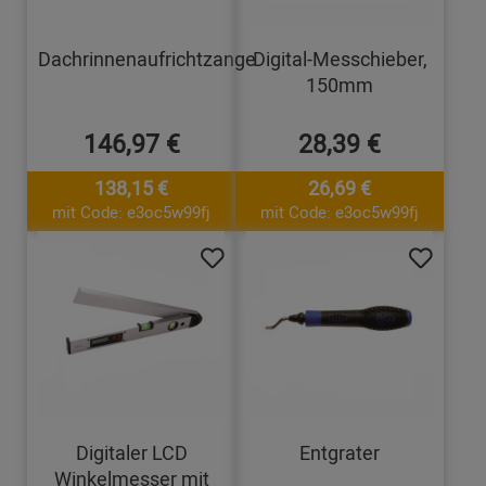
Dachrinnenaufrichtzange
Digital-Messchieber,
150mm
146,97 €
28,39 €
138,15 €
26,69 €
mit Code: e3oc5w99fj
mit Code: e3oc5w99fj
Digitaler LCD
Entgrater
Winkelmesser mit