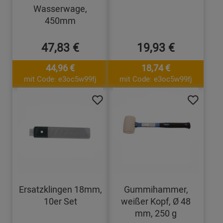
Wasserwage,
450mm
47,83 €
19,93 €
44,96 €
18,74 €
mit Code: e3oc5w99fj
mit Code: e3oc5w99fj
Ersatzklingen 18mm,
Gummihammer,
10er Set
weißer Kopf, Ø 48
mm, 250 g