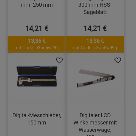
mm, 250 mm
300 mm HSS-
Sägeblatt
14,21 €
14,21 €
13,36 €
13,36 €
mit Code: e3oc5w99fj
mit Code: e3oc5w99fj
Digital-Messchieber,
Digitaler LCD
150mm
Winkelmesser mit
Wasserwage,