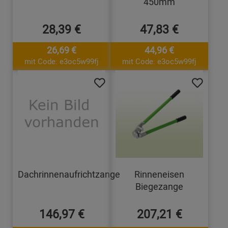
450mm
28,39 €
47,83 €
26,69 €
44,96 €
mit Code: e3oc5w99fj
mit Code: e3oc5w99fj
Dachrinnenaufrichtzange
Rinneneisen
Biegezange
146,97 €
207,21 €