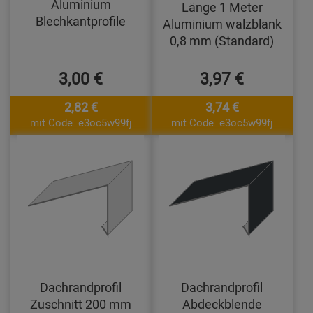
Aluminium
Länge 1 Meter
Blechkantprofile
Aluminium walzblank
0,8 mm (Standard)
3,00 €
3,97 €
2,82 €
3,74 €
mit Code: e3oc5w99fj
mit Code: e3oc5w99fj
Dachrandprofil
Dachrandprofil
Zuschnitt 200 mm
Abdeckblende