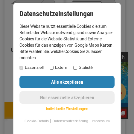
Datenschutzeinstellungen
Diese Website nutzt essentielle Cookies die zum
Betrieb der Website notwendig sind sowie Analyse-
Cookies für die Website-Statistik und Externe
Traufblech mit
Traufblech ohne
Cookies für das anzeigen von Google Maps Karten.
Umschlag Zuschnitt
Umschlag Zuschnitt
Bitte wählen Sie, welche Cookies Sie zulassen
200 mm Länge 1
200 mm Länge 1
noch
06:
33:
25
h
möchten.
Meter Aluminium
Meter Aluminium
Essenziell
Extern
Statistik
walzblank 0,8 mm
walzblank 0,8 mm
(Standard)
(Standard)
12,11 €
10,92 €
11,39 €
10,27 €
individuelle Einstellungen
e3oc5w99fj
mit Code: e3oc5w99fj
mit Code: e3oc5w99fj
|
|
Cookie-Details
Datenschutzerklärung
Impressum