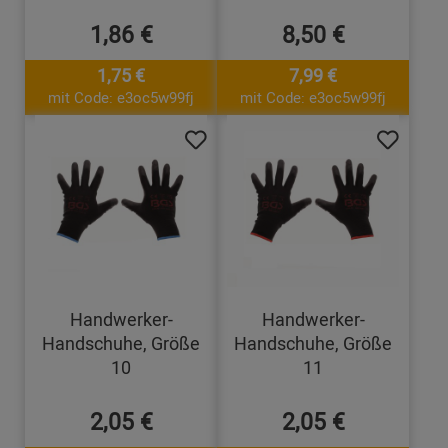
1,86 €
8,50 €
1,75 €
7,99 €
mit Code: e3oc5w99fj
mit Code: e3oc5w99fj
Handwerker-
Handwerker-
Handschuhe, Größe
Handschuhe, Größe
10
11
2,05 €
2,05 €