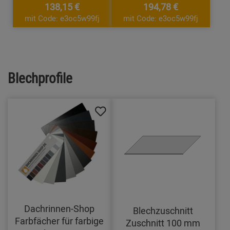
138,15 €
194,78 €
mit Code: e3oc5w99fj
mit Code: e3oc5w99fj
Blechprofile
Dachrinnen-Shop
Blechzuschnitt
Farbfächer für farbige
Zuschnitt 100 mm