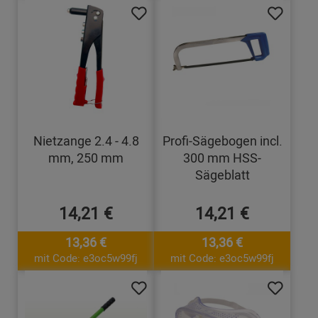
Nietzange 2.4 - 4.8
Profi-Sägebogen incl.
mm, 250 mm
300 mm HSS-
Sägeblatt
14,21 €
14,21 €
13,36 €
13,36 €
mit Code: e3oc5w99fj
mit Code: e3oc5w99fj