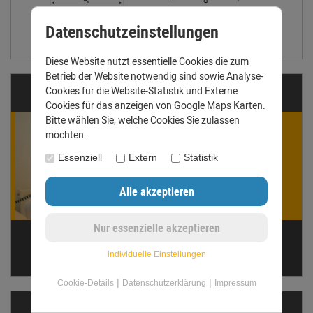
Datenschutzeinstellungen
Größentabelle anzeigen
Diese Website nutzt essentielle Cookies die zum
Betrieb der Website notwendig sind sowie Analyse-
Cookies für die Website-Statistik und Externe
Fragen?
Cookies für das anzeigen von Google Maps Karten.
Bitte wählen Sie, welche Cookies Sie zulassen
Winnie Werner
möchten.
ist für Dich da!
Essenziell
Extern
Statistik
Gern beantworten wir Deine
Fragen. Ruf uns an oder
schreib eine E-Mail.
Telefon: +49 (0) 3431 6060510
anfrage@dachrinnen-shop.de
individuelle Einstellungen
|
|
Cookie-Details
Datenschutzerklärung
Impressum
Dachrinnen­ermittler