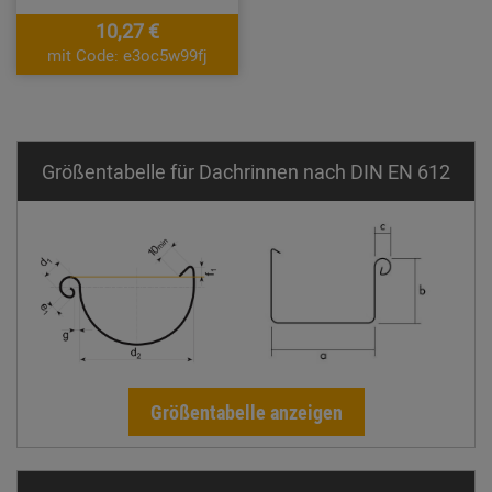
10,27 €
mit Code: e3oc5w99fj
Größentabelle für Dachrinnen nach DIN EN 612
Größentabelle anzeigen