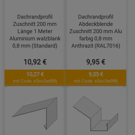
Dachrandprofil
Dachrandprofil
Zuschnitt 200 mm
Abdeckblende
Länge 1 Meter
Zuschnitt 200 mm Alu
Aluminium walzblank
farbig 0,8 mm
0,8 mm (Standard)
Anthrazit (RAL7016)
10,92 €
9,95 €
10,27 €
9,35 €
mit Code: e3oc5w99fj
mit Code: e3oc5w99fj