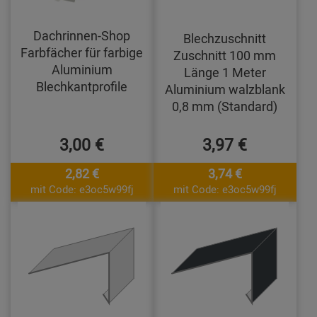
Dachrinnen-Shop
Blechzuschnitt
Farbfächer für farbige
Zuschnitt 100 mm
Aluminium
Länge 1 Meter
Blechkantprofile
Aluminium walzblank
0,8 mm (Standard)
3,00 €
3,97 €
2,82 €
3,74 €
mit Code: e3oc5w99fj
mit Code: e3oc5w99fj