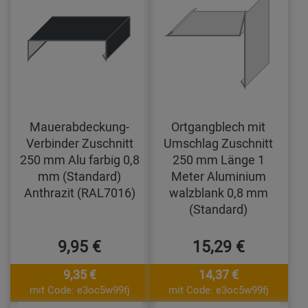
Mauerabdeckung-
Ortgangblech mit
Verbinder Zuschnitt
Umschlag Zuschnitt
250 mm Alu farbig 0,8
250 mm Länge 1
mm (Standard)
Meter Aluminium
Anthrazit (RAL7016)
walzblank 0,8 mm
(Standard)
9,95 €
15,29 €
9,35 €
14,37 €
mit Code: e3oc5w99fj
mit Code: e3oc5w99fj