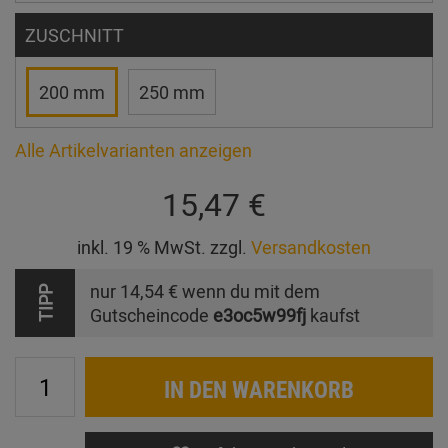
ZUSCHNITT
200 mm
250 mm
Alle Artikelvarianten anzeigen
15,47 €
inkl. 19 % MwSt. zzgl.
Versandkosten
nur
14,54 €
wenn du mit dem
TIPP
Gutscheincode
e3oc5w99fj
kaufst
IN DEN WARENKORB