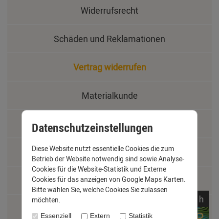
Widerrufsrecht
Schäden und Reklamationen
Vertrag widerrufen
Materialkunde
Fachbegriffe
Datenschutzeinstellungen
Diese Website nutzt essentielle Cookies die zum
Jobs
Betrieb der Website notwendig sind sowie Analyse-
Cookies für die Website-Statistik und Externe
Montage und Installationshilfen
Cookies für das anzeigen von Google Maps Karten.
Bitte wählen Sie, welche Cookies Sie zulassen
noch
10:
03:
41
h
möchten.
Größentabelle
Essenziell
Extern
Statistik