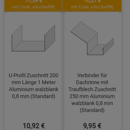
11,39 €
10,27 €
mit Code: e3oc5w99fj
mit Code: e3oc5w99fj
U-Profil Zuschnitt 200
Verbinder für
mm Länge 1 Meter
Dachrinne mit
Aluminium walzblank
Traufblech Zuschnitt
0,8 mm (Standard)
250 mm Aluminium
walzblank 0,8 mm
(Standard)
10,92 €
9,95 €