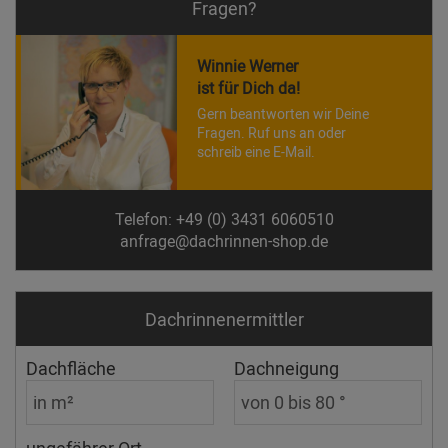
Fragen?
Winnie Werner
ist für Dich da!
Gern beantworten wir Deine
Fragen. Ruf uns an oder
schreib eine E-Mail.
Telefon: +49 (0) 3431 6060510
anfrage@dachrinnen-shop.de
Dachrinnen­ermittler
Dachfläche
Dachneigung
ungefährer Ort