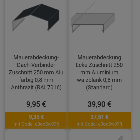
Mauerabdeckung-
Mauerabdeckung
Dach-Verbinder
Ecke Zuschnitt 250
Zuschnitt 250 mm Alu
mm Aluminium
farbig 0,8 mm
walzblank 0,8 mm
Anthrazit (RAL7016)
(Standard)
9,95 €
39,90 €
9,35 €
37,51 €
mit Code: e3oc5w99fj
mit Code: e3oc5w99fj