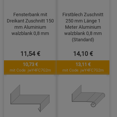
Fensterbank mit
Firstblech Zuschnitt
Dreikant Zuschnitt 150
250 mm Länge 1
mm Aluminium
Meter Aluminium
walzblank 0,8 mm
walzblank 0,8 mm
(Standard)
11,54 €
14,10 €
10,73 €
13,11 €
mit Code: jwY4FC7G2m
mit Code: jwY4FC7G2m