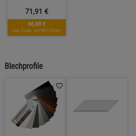
71,91 €
66,88 €
mit Code: jwY4FC7G2m
Blechprofile