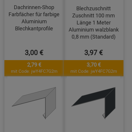
Dachrinnen-Shop
Blechzuschnitt
Farbfächer für farbige
Zuschnitt 100 mm
Aluminium
Länge 1 Meter
Blechkantprofile
Aluminium walzblank
0,8 mm (Standard)
3,00 €
3,97 €
2,79 €
3,70 €
mit Code: jwY4FC7G2m
mit Code: jwY4FC7G2m