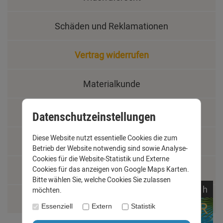
Schäden und Reklamationen
Vertrag widerrufen
Materialkunde
Fachbegriffe
Datenschutzeinstellungen
Diese Website nutzt essentielle Cookies die zum
Jobs
Betrieb der Website notwendig sind sowie Analyse-
Cookies für die Website-Statistik und Externe
Cookies für das anzeigen von Google Maps Karten.
Montage und Installationshilfen
Bitte wählen Sie, welche Cookies Sie zulassen
noch
07:
17:
09
h
möchten.
Größentabelle
Essenziell
Extern
Statistik