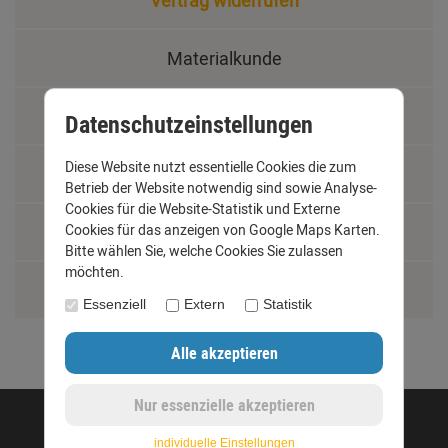
Materialkunde
Fachbegriffe
Datenschutzeinstellungen
Diese Website nutzt essentielle Cookies die zum
Jobs
Betrieb der Website notwendig sind sowie Analyse-
Cookies für die Website-Statistik und Externe
Montage und Installationshilfen
Cookies für das anzeigen von Google Maps Karten.
Bitte wählen Sie, welche Cookies Sie zulassen
möchten.
Größentabelle
Essenziell
Extern
Statistik
©opyright 2020 - www.dachrinnen-shop.de
individuelle Einstellungen