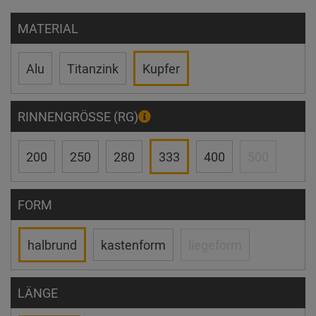
MATERIAL
Alu
Titanzink
Kupfer
RINNENGRÖSSE (RG)
200
250
280
333
400
500
FORM
halbrund
kastenform
liegeform
LÄNGE