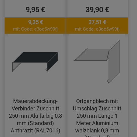
9,95 €
39,90 €
9,35 €
37,51 €
mit Code: e3oc5w99fj
mit Code: e3oc5w99fj
Mauerabdeckung-
Ortgangblech mit
Verbinder Zuschnitt
Umschlag Zuschnitt
250 mm Alu farbig 0,8
250 mm Länge 1
mm (Standard)
Meter Aluminium
Anthrazit (RAL7016)
walzblank 0,8 mm