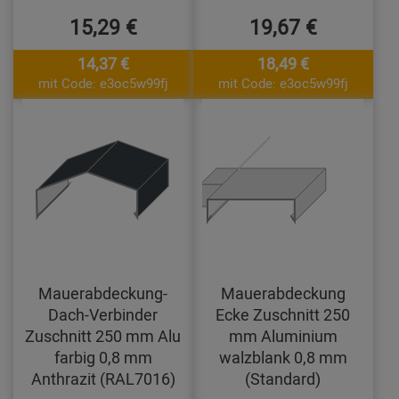
15,29 €
19,67 €
14,37 €
18,49 €
mit Code: e3oc5w99fj
mit Code: e3oc5w99fj
Mauerabdeckung-
Mauerabdeckung
Dach-Verbinder
Ecke Zuschnitt 250
Zuschnitt 250 mm Alu
mm Aluminium
farbig 0,8 mm
walzblank 0,8 mm
Anthrazit (RAL7016)
(Standard)