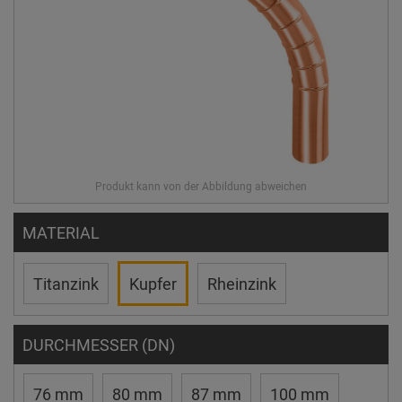
MATERIAL
Titanzink
Kupfer
Rheinzink
DURCHMESSER (DN)
76 mm
80 mm
87 mm
100 mm