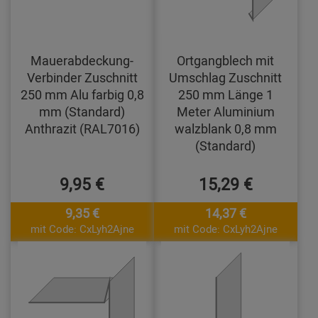
Mauerabdeckung-
Ortgangblech mit
Verbinder Zuschnitt
Umschlag Zuschnitt
250 mm Alu farbig 0,8
250 mm Länge 1
mm (Standard)
Meter Aluminium
Anthrazit (RAL7016)
walzblank 0,8 mm
(Standard)
9,95 €
15,29 €
9,35 €
14,37 €
mit Code: CxLyh2Ajne
mit Code: CxLyh2Ajne