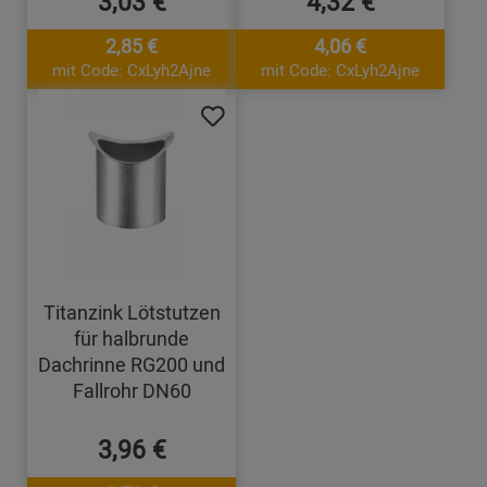
3,03 €
4,32 €
2,85 €
4,06 €
mit Code: CxLyh2Ajne
mit Code: CxLyh2Ajne
Titanzink Lötstutzen
für halbrunde
Dachrinne RG200 und
Fallrohr DN60
3,96 €