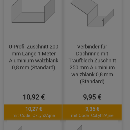
U-Profil Zuschnitt 200
Verbinder für
mm Länge 1 Meter
Dachrinne mit
Aluminium walzblank
Traufblech Zuschnitt
0,8 mm (Standard)
250 mm Aluminium
walzblank 0,8 mm
(Standard)
10,92 €
9,95 €
10,27 €
9,35 €
mit Code: CxLyh2Ajne
mit Code: CxLyh2Ajne