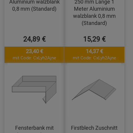
Aluminium walzblank
250 mm Länge 1
0,8 mm (Standard)
Meter Aluminium
walzblank 0,8 mm
(Standard)
24,89 €
15,29 €
23,40 €
14,37 €
mit Code: CxLyh2Ajne
mit Code: CxLyh2Ajne
Fensterbank mit
Firstblech Zuschnitt