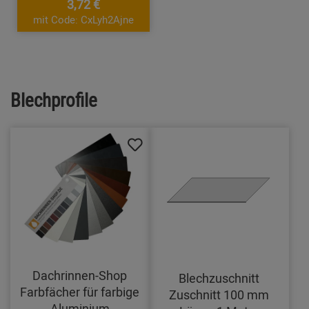
3,72 €
mit Code: CxLyh2Ajne
Blechprofile
Dachrinnen-Shop
Blechzuschnitt
Farbfächer für farbige
Zuschnitt 100 mm
Aluminium