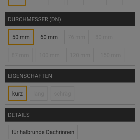
DURCHMESSER (DN)
50 mm
60 mm
76 mm
80 mm
87 mm
100 mm
120 mm
150 mm
EIGENSCHAFTEN
kurz
lang
schräg
DETAILS
für halbrunde Dachrinnen