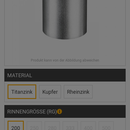
MATERIAL
Titanzink
Kupfer
Rheinzink
RINNENGRÖSSE (RG)
200
250
280
333
400
500