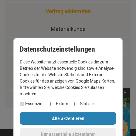
Vertrag widerrufen
Materialkunde
Fachbegriffe
Datenschutzeinstellungen
Diese Website nutzt essentielle Cookies die zum
Jobs
Betrieb der Website notwendig sind sowie Analyse-
Cookies für die Website-Statistik und Externe
Cookies für das anzeigen von Google Maps Karten.
Montage und Installationshilfen
Bitte wählen Sie, welche Cookies Sie zulassen
noch
12:
15:
22
h
möchten.
Größentabelle
Essenziell
Extern
Statistik