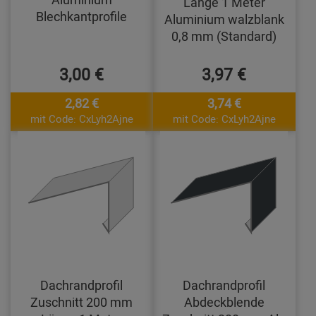
Länge 1 Meter
Blechkantprofile
Aluminium walzblank
0,8 mm (Standard)
3,00 €
3,97 €
2,82 €
3,74 €
mit Code: CxLyh2Ajne
mit Code: CxLyh2Ajne
Dachrandprofil
Dachrandprofil
Zuschnitt 200 mm
Abdeckblende