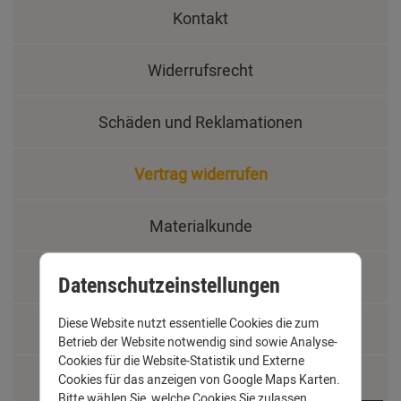
Kontakt
Widerrufsrecht
Schäden und Reklamationen
Vertrag widerrufen
Materialkunde
Fachbegriffe
Datenschutzeinstellungen
Diese Website nutzt essentielle Cookies die zum
Jobs
Betrieb der Website notwendig sind sowie Analyse-
Cookies für die Website-Statistik und Externe
Cookies für das anzeigen von Google Maps Karten.
Montage und Installationshilfen
Bitte wählen Sie, welche Cookies Sie zulassen