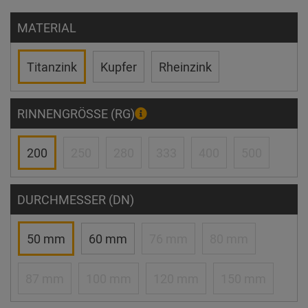
MATERIAL
Titanzink
Kupfer
Rheinzink
RINNENGRÖSSE (RG)
200
250
280
333
400
500
DURCHMESSER (DN)
50 mm
60 mm
76 mm
80 mm
87 mm
100 mm
120 mm
150 mm