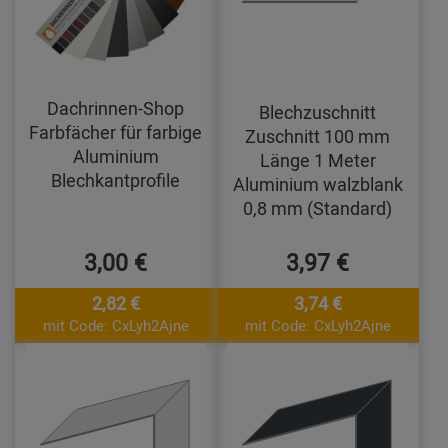
Dachrinnen-Shop
Blechzuschnitt
Farbfächer für farbige
Zuschnitt 100 mm
Aluminium
Länge 1 Meter
Blechkantprofile
Aluminium walzblank
0,8 mm (Standard)
3,00 €
3,97 €
2,82 €
3,74 €
mit Code: CxLyh2Ajne
mit Code: CxLyh2Ajne