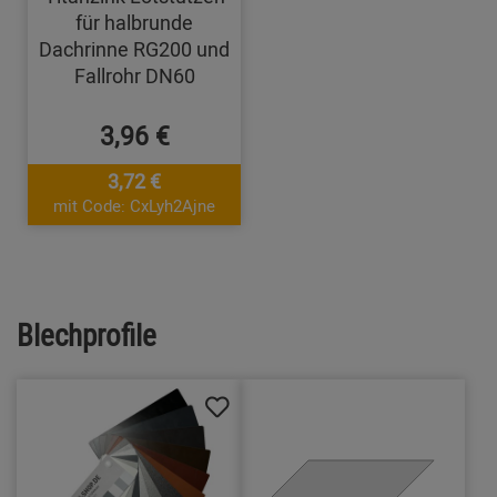
für halbrunde
Dachrinne RG200 und
Fallrohr DN60
3,96 €
3,72 €
mit Code: CxLyh2Ajne
Blechprofile