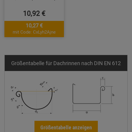
10,92 €
10,27 €
mit Code: CxLyh2Ajne
Größentabelle für Dachrinnen nach DIN EN 612
Größentabelle anzeigen