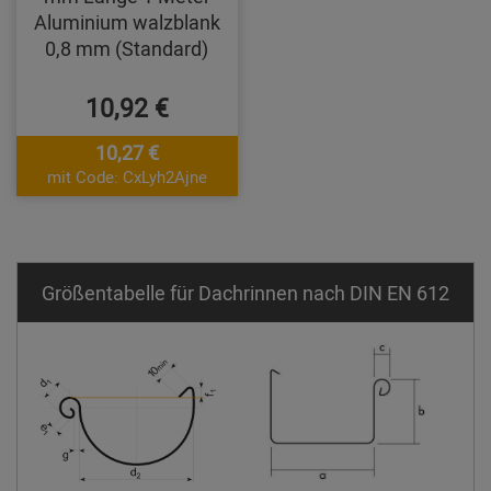
Aluminium walzblank
0,8 mm (Standard)
10,92 €
10,27 €
mit Code: CxLyh2Ajne
Größentabelle für Dachrinnen nach DIN EN 612