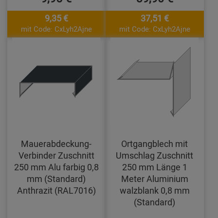
9,35 €
37,51 €
mit Code: CxLyh2Ajne
mit Code: CxLyh2Ajne
Mauerabdeckung-
Ortgangblech mit
Verbinder Zuschnitt
Umschlag Zuschnitt
250 mm Alu farbig 0,8
250 mm Länge 1
mm (Standard)
Meter Aluminium
Anthrazit (RAL7016)
walzblank 0,8 mm
(Standard)