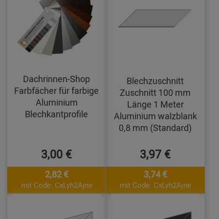
Dachrinnen-Shop
Blechzuschnitt
Farbfächer für farbige
Zuschnitt 100 mm
Aluminium
Länge 1 Meter
Blechkantprofile
Aluminium walzblank
0,8 mm (Standard)
3,00 €
3,97 €
2,82 €
3,74 €
mit Code: CxLyh2Ajne
mit Code: CxLyh2Ajne