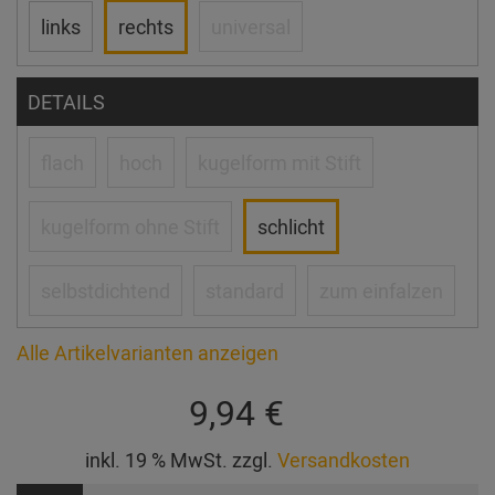
links
rechts
universal
DETAILS
flach
hoch
kugelform mit Stift
kugelform ohne Stift
schlicht
selbstdichtend
standard
zum einfalzen
Alle Artikelvarianten anzeigen
9,94 €
inkl. 19 % MwSt. zzgl.
Versandkosten