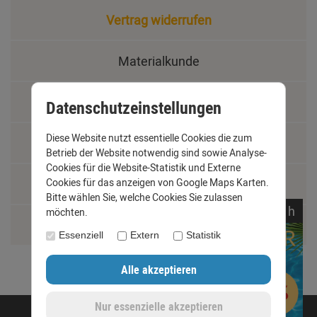
Vertrag widerrufen
Materialkunde
Fachbegriffe
Datenschutzeinstellungen
Diese Website nutzt essentielle Cookies die zum
Jobs
Betrieb der Website notwendig sind sowie Analyse-
Cookies für die Website-Statistik und Externe
Cookies für das anzeigen von Google Maps Karten.
Montage und Installationshilfen
Bitte wählen Sie, welche Cookies Sie zulassen
noch
01:
29:
36
h
möchten.
Größentabelle
Essenziell
Extern
Statistik