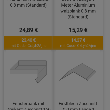
0,8 mm (Standard)
Meter Aluminium
walzblank 0,8 mm
(Standard)
24,89 €
15,29 €
23,40 €
14,37 €
mit Code: CxLyh2Ajne
mit Code: CxLyh2Ajne
Fensterbank mit
Firstblech Zuschnitt
Dreikant Zuschnitt 150
250 mm Länge 1