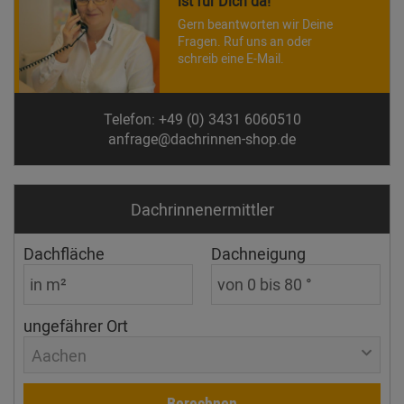
ist für Dich da!
Gern beantworten wir Deine
Fragen. Ruf uns an oder
schreib eine E-Mail.
Telefon: +49 (0) 3431 6060510
anfrage@dachrinnen-shop.de
Dachrinnen­ermittler
Dachfläche
Dachneigung
ungefährer Ort
Aachen
Berechnen