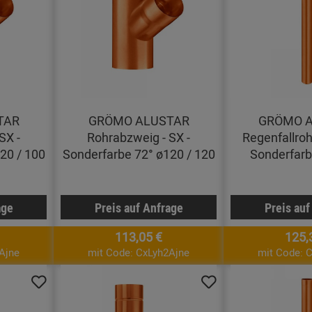
TAR
GRÖMO ALUSTAR
GRÖMO 
SX -
Rohrabzweig - SX -
Regenfallrohr
20 / 100
Sonderfarbe 72° ø120 / 120
Sonderfarb
age
Preis auf Anfrage
Preis auf
113,05 €
125,
Ajne
mit Code: CxLyh2Ajne
mit Code: 