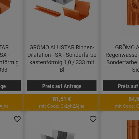
TAR
GRÖMO ALUSTAR Rinnen-
GRÖMO 
SX -
Dilatation - SX - Sonderfarbe
Regenwasserk
nförmig
kastenförmig 1,0 / 333 mit
Sonderfarbe 
333
Bl
Si
age
Preis auf Anfrage
Preis auf
81,51 €
84,5
Ajne
mit Code: CxLyh2Ajne
mit Code: 