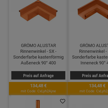
GRÖMO ALUSTAR
GRÖMO ALUS
Rinnenwinkel - SX -
Rinnenwinkel - 
Sonderfarbe kastenförmig
Sonderfarbe kaste
Außeneck 90° 400
Inneneck 90° 
Preis auf Anfrage
Preis auf Anfr
134,48 €
134,48 €
mit Code: CxLyh2Ajne
mit Code: CxLyh2