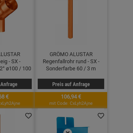
ALUSTAR
GRÖMO ALUSTAR
ig - SX -
Regenfallrohr rund - SX -
2° ø100 / 100
Sonderfarbe 60 / 3 m
 Anfrage
Preis auf Anfrage
68 €
106,94 €
CxLyh2Ajne
mit Code: CxLyh2Ajne