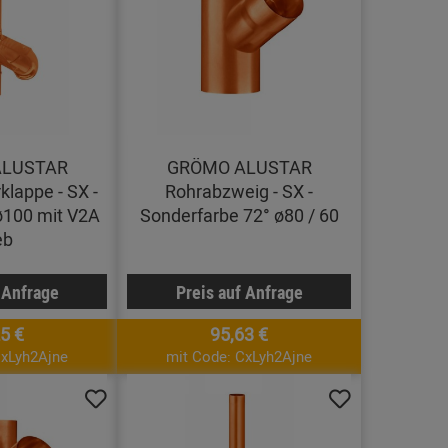
ALUSTAR
GRÖMO ALUSTAR
lappe - SX -
Rohrabzweig - SX -
ø100 mit V2A
Sonderfarbe 72° ø80 / 60
eb
 Anfrage
Preis auf Anfrage
5 €
95,63 €
CxLyh2Ajne
mit Code: CxLyh2Ajne