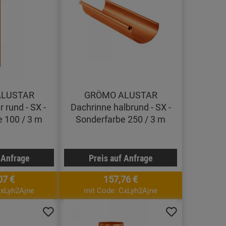
ALUSTAR
GRÖMO ALUSTAR
 rund - SX -
Dachrinne halbrund - SX -
 100 / 3 m
Sonderfarbe 250 / 3 m
 Anfrage
Preis auf Anfrage
07 €
157,76 €
CxLyh2Ajne
mit Code: CxLyh2Ajne