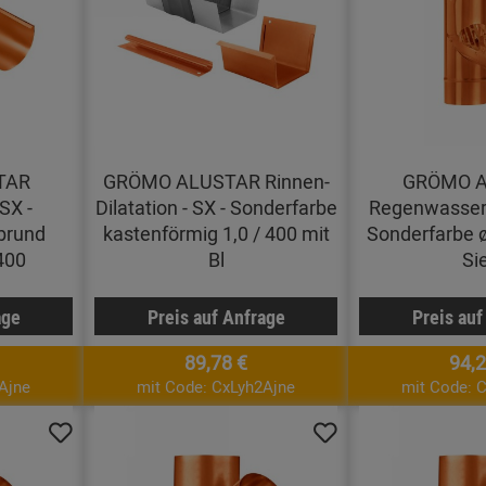
TAR
GRÖMO ALUSTAR Rinnen-
GRÖMO 
SX -
Dilatation - SX - Sonderfarbe
Regenwasserk
brund
kastenförmig 1,0 / 400 mit
Sonderfarbe 
400
Bl
Si
age
Preis auf Anfrage
Preis auf
89,78 €
94,2
Ajne
mit Code: CxLyh2Ajne
mit Code: 