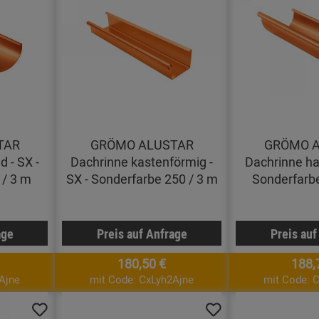
TAR
GRÖMO ALUSTAR
GRÖMO 
 - SX -
Dachrinne kastenförmig -
Dachrinne hal
 / 3 m
SX - Sonderfarbe 250 / 3 m
Sonderfarbe
age
Preis auf Anfrage
Preis auf
180,50 €
188,
Ajne
mit Code: CxLyh2Ajne
mit Code: 