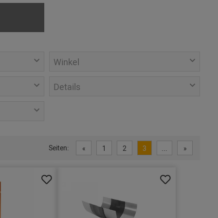
Winkel
Details
Seiten:
«
1
2
3
...
»