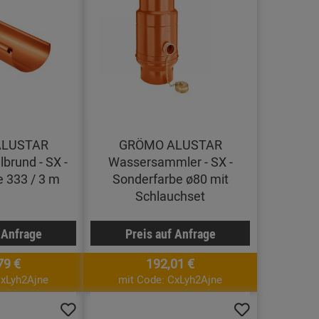
ALUSTAR
GRÖMO ALUSTAR
brund - SX -
Wassersammler - SX -
 333 / 3 m
Sonderfarbe ø80 mit
Schlauchset
 Anfrage
Preis auf Anfrage
79 €
192,01 €
CxLyh2Ajne
mit Code: CxLyh2Ajne