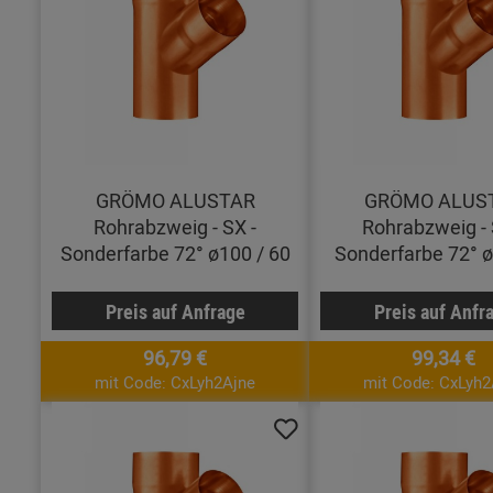
GRÖMO ALUSTAR
GRÖMO ALUS
Rohrabzweig - SX -
Rohrabzweig - 
Sonderfarbe 72° ø100 / 60
Sonderfarbe 72° ø
Preis auf Anfrage
Preis auf Anfr
96,79 €
99,34 €
mit Code: CxLyh2Ajne
mit Code: CxLyh2