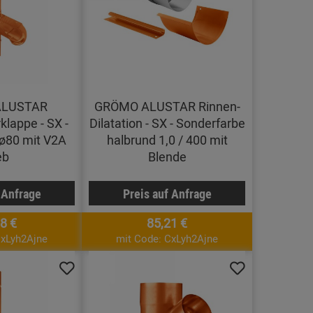
ALUSTAR
GRÖMO ALUSTAR Rinnen-
lappe - SX -
Dilatation - SX - Sonderfarbe
ø80 mit V2A
halbrund 1,0 / 400 mit
eb
Blende
 Anfrage
Preis auf Anfrage
8 €
85,21 €
CxLyh2Ajne
mit Code: CxLyh2Ajne