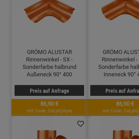
GRÖMO ALUSTAR
GRÖMO ALUS
Rinnenwinkel - SX -
Rinnenwinkel - 
Sonderfarbe halbrund
Sonderfarbe hal
Außeneck 90° 400
Inneneck 90° 
Preis auf Anfrage
Preis auf Anfr
86,90 €
86,90 €
mit Code: CxLyh2Ajne
mit Code: CxLyh2