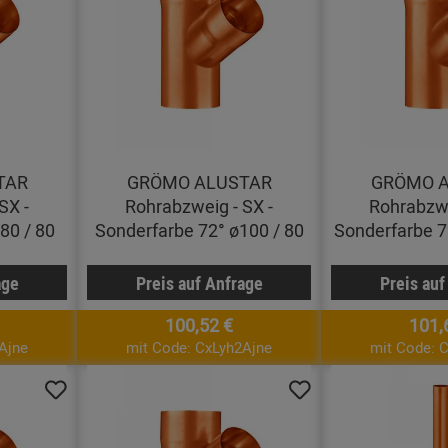
TAR
GRÖMO ALUSTAR
GRÖMO 
SX -
Rohrabzweig - SX -
Rohrabzwe
80 / 80
Sonderfarbe 72° ø100 / 80
Sonderfarbe 7
age
Preis auf Anfrage
Preis auf
100,52 €
101,
Ajne
mit Code: CxLyh2Ajne
mit Code: 