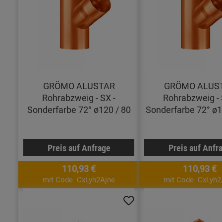
GRÖMO ALUSTAR
GRÖMO ALUS
Rohrabzweig - SX -
Rohrabzweig - 
Sonderfarbe 72° ø120 / 80
Sonderfarbe 72° ø1
Preis auf Anfrage
Preis auf Anfr
110,93 €
110,93 €
mit Code: CxLyh2Ajne
mit Code: CxLyh2