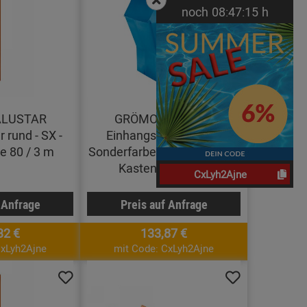
noch
08:
47:
14
h
ALUSTAR
GRÖMO ALUSTAR
 rund - SX -
Einhangstutzen - SX -
e 80 / 3 m
Sonderfarbe kastenförmig /
Kastenrohr 333 /
CxLyh2Ajne
 Anfrage
Preis auf Anfrage
32 €
133,87 €
CxLyh2Ajne
mit Code: CxLyh2Ajne