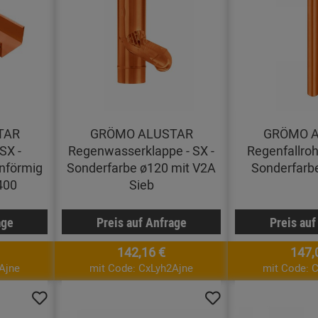
TAR
GRÖMO ALUSTAR
GRÖMO 
SX -
Regenwasserklappe - SX -
Regenfallrohr
nförmig
Sonderfarbe ø120 mit V2A
Sonderfarbe
400
Sieb
age
Preis auf Anfrage
Preis auf
142,16 €
147,
Ajne
mit Code: CxLyh2Ajne
mit Code: 