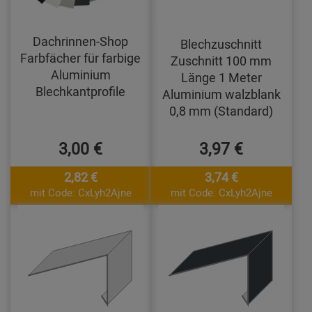
Dachrinnen-Shop
Blechzuschnitt
Farbfächer für farbige
Zuschnitt 100 mm
Aluminium
Länge 1 Meter
Blechkantprofile
Aluminium walzblank
0,8 mm (Standard)
3,00 €
3,97 €
2,82 €
3,74 €
mit Code: CxLyh2Ajne
mit Code: CxLyh2Ajne