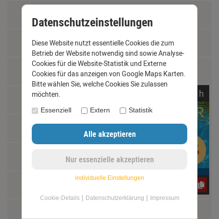
Widerrufsrecht
Datenschutzeinstellungen
Schäden und Reklamationen
Diese Website nutzt essentielle Cookies die zum
Betrieb der Website notwendig sind sowie Analyse-
Cookies für die Website-Statistik und Externe
Vertrag widerrufen
Cookies für das anzeigen von Google Maps Karten.
Bitte wählen Sie, welche Cookies Sie zulassen
noch
07:
02:
55
h
möchten.
Materialkunde
Essenziell
Extern
Statistik
Fachbegriffe
Jobs
individuelle Einstellungen
Montage und Installationshilfen
CxLyh2Ajne
|
|
Cookie-Details
Datenschutzerklärung
Impressum
Größentabelle