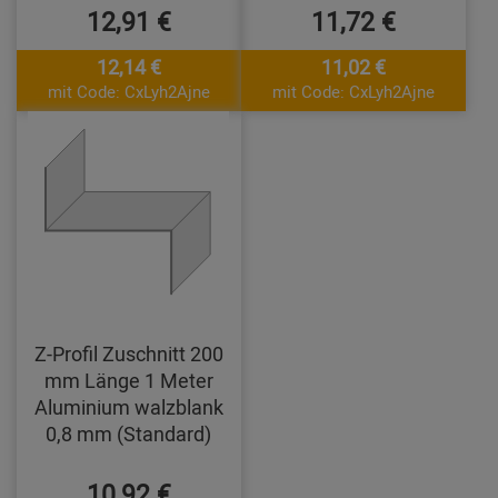
12,91 €
11,72 €
12,14 €
11,02 €
mit Code: CxLyh2Ajne
mit Code: CxLyh2Ajne
Z-Profil Zuschnitt 200
mm Länge 1 Meter
Aluminium walzblank
0,8 mm (Standard)
10,92 €