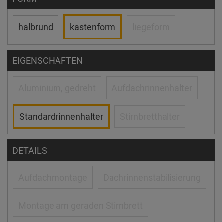
halbrund
kastenform
liegeform
EIGENSCHAFTEN
Aluminium, gedreht
Aufdachrinnenhalter
Standardrinnenhalter
Stirnbretthalter
DETAILS
Aufdachmontage
Dachrinnenstabilisierung
Montage am geraden Stirnbrett