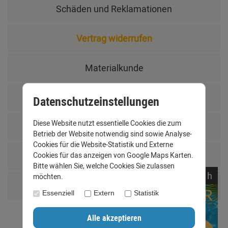
Schäden und Reklamationen
Vertrag widerrufen
Materialkunde
Fachbegriffe
Datenschutzeinstellungen
Diese Website nutzt essentielle Cookies die zum
Jobs
Betrieb der Website notwendig sind sowie Analyse-
Cookies für die Website-Statistik und Externe
Montage und Installationshilfen
Cookies für das anzeigen von Google Maps Karten.
Bitte wählen Sie, welche Cookies Sie zulassen
noch
22:
44:
44
h
möchten.
Größentabelle
Essenziell
Extern
Statistik