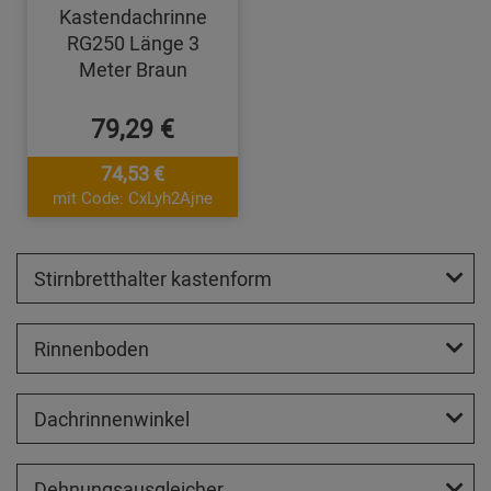
Kastendachrinne
RG250 Länge 3
Meter Braun
79,29 €
74,53 €
mit Code: CxLyh2Ajne
Stirnbretthalter kastenform
Rinnenboden
Dachrinnenwinkel
Dehnungsausgleicher