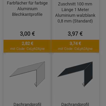
Farbfächer für farbige
Zuschnitt 100 mm
Aluminium
Länge 1 Meter
Blechkantprofile
Aluminium walzblank
0,8 mm (Standard)
3,00 €
3,97 €
2,82 €
3,74 €
mit Code: CxLyh2Ajne
mit Code: CxLyh2Ajne
Dachrandprofil
Dachrandprofil