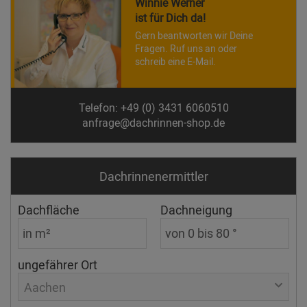
Winnie Werner
ist für Dich da!
Gern beantworten wir Deine
Fragen. Ruf uns an oder
schreib eine E-Mail.
Telefon: +49 (0) 3431 6060510
anfrage@dachrinnen-shop.de
Dachrinnen­ermittler
Dachfläche
Dachneigung
ungefährer Ort
Aachen