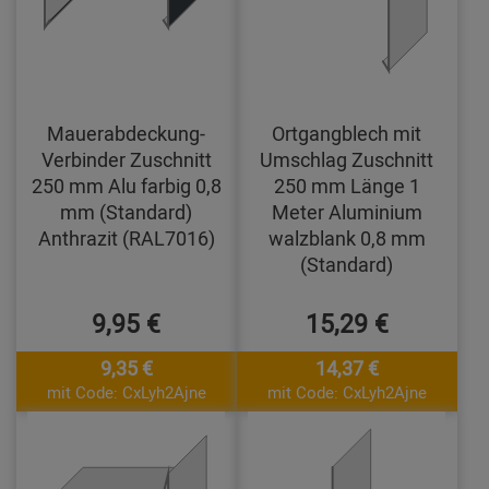
Mauerabdeckung-
Ortgangblech mit
Verbinder Zuschnitt
Umschlag Zuschnitt
250 mm Alu farbig 0,8
250 mm Länge 1
mm (Standard)
Meter Aluminium
Anthrazit (RAL7016)
walzblank 0,8 mm
(Standard)
9,95 €
15,29 €
9,35 €
14,37 €
mit Code: CxLyh2Ajne
mit Code: CxLyh2Ajne