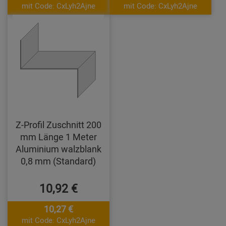
mit Code: CxLyh2Ajne
mit Code: CxLyh2Ajne
Z-Profil Zuschnitt 200
mm Länge 1 Meter
Aluminium walzblank
0,8 mm (Standard)
10,92 €
10,27 €
mit Code: CxLyh2Ajne