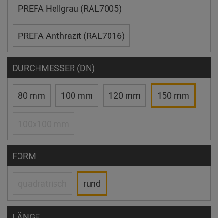
PREFA Hellgrau (RAL7005)
PREFA Anthrazit (RAL7016)
DURCHMESSER (DN)
80 mm
100 mm
120 mm
150 mm
100x100 mm
FORM
quadratrisch
rund
LÄNGE