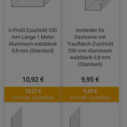
U-Profil Zuschnitt 200
Verbinder für
mm Länge 1 Meter
Dachrinne mit
Aluminium walzblank
Traufblech Zuschnitt
0,8 mm (Standard)
250 mm Aluminium
walzblank 0,8 mm
(Standard)
10,92 €
9,95 €
10,27 €
9,35 €
mit Code: CxLyh2Ajne
mit Code: CxLyh2Ajne