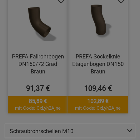
PREFA Fallrohrbogen
PREFA Sockelknie
DN150/72 Grad
Etagenbogen DN150
Braun
Braun
91,37 €
109,46 €
85,89 €
102,89 €
mit Code: CxLyh2Ajne
mit Code: CxLyh2Ajne
Schraubrohrschellen M10