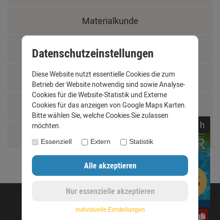
Materialkunde
Fachbegriffe
Datenschutzeinstellungen
Diese Website nutzt essentielle Cookies die zum
Jobs
Betrieb der Website notwendig sind sowie Analyse-
Cookies für die Website-Statistik und Externe
Montage und Installationshilfen
Cookies für das anzeigen von Google Maps Karten.
Bitte wählen Sie, welche Cookies Sie zulassen
noch
17:
23:
15
h
möchten.
Größentabelle
Essenziell
Extern
Statistik
©opyright 2020 - www.dachrinnen-shop.de
individuelle Einstellungen
CxLyh2Ajne