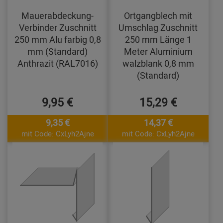
Mauerabdeckung-
Ortgangblech mit
Verbinder Zuschnitt
Umschlag Zuschnitt
250 mm Alu farbig 0,8
250 mm Länge 1
mm (Standard)
Meter Aluminium
Anthrazit (RAL7016)
walzblank 0,8 mm
(Standard)
9,95 €
15,29 €
9,35 €
14,37 €
mit Code: CxLyh2Ajne
mit Code: CxLyh2Ajne