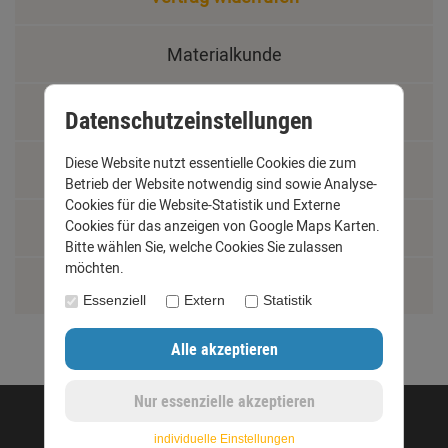
Materialkunde
Fachbegriffe
Datenschutzeinstellungen
Diese Website nutzt essentielle Cookies die zum
Jobs
Betrieb der Website notwendig sind sowie Analyse-
Cookies für die Website-Statistik und Externe
Montage und Installationshilfen
Cookies für das anzeigen von Google Maps Karten.
Bitte wählen Sie, welche Cookies Sie zulassen
möchten.
Größentabelle
Essenziell
Extern
Statistik
©opyright 2020 - www.dachrinnen-shop.de
individuelle Einstellungen