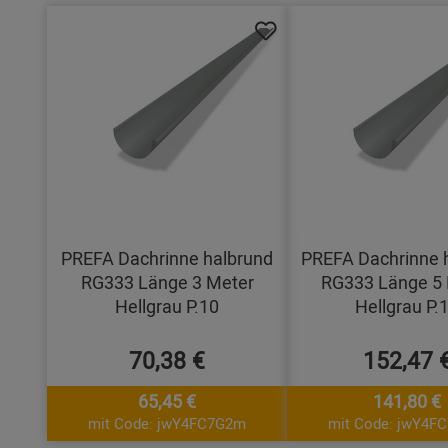
PREFA Dachrinne halbrund
PREFA Dachrinne 
RG333 Länge 3 Meter
RG333 Länge 5 
Hellgrau P.10
Hellgrau P.
70,38 €
152,47 
65,45 €
141,80 €
mit Code: jwY4FC7G2m
mit Code: jwY4F