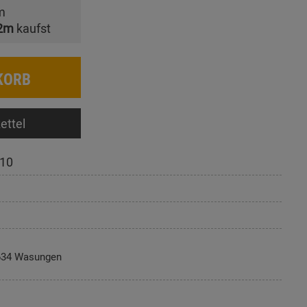
m
2m
kaufst
KORB
ettel
10
634 Wasungen