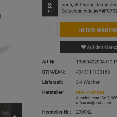
nur
5,58 €
wenn du mit de
TIPP
Gutscheincode
jwY4FC7G
IN DEN WAREN
Auf den Merkz
Art.Nr.:
10050402004-HG-P
GTIN/EAN:
4043111130163
Lieferzeit:
3-4 Wochen
Hersteller:
PREFA GmbH
Aluminiumstraße 2, 98
office.de@prefa.com
Hersteller-Nr.:
200042