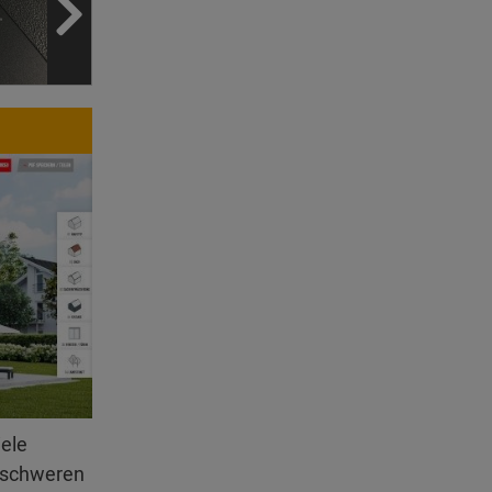
iele
erschweren