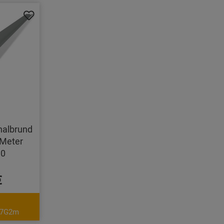
halbrund
Meter
10
€
C7G2m