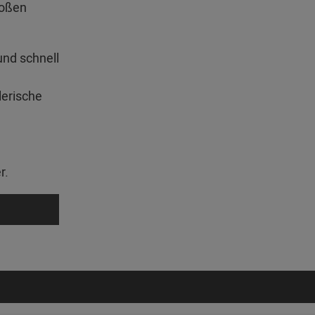
roßen
und schnell
lerische
r.