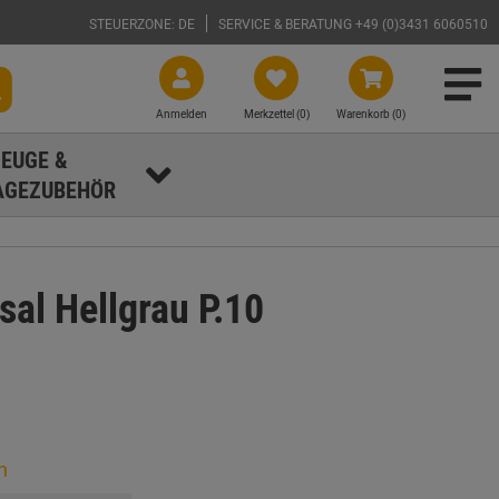
STEUERZONE: DE
SERVICE & BERATUNG +49 (0)3431 6060510
Anmelden
Merkzettel (
0
)
Warenkorb (0)
EUGE &
GEZUBEHÖR
al Hellgrau P.10
n