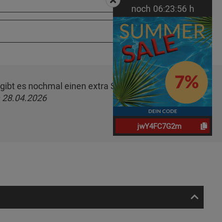
noch
06:
23:
55
h
 gibt es nochmal einen extra Stern. So sorgfältig und
 28.04.2026
jwY4FC7G2m