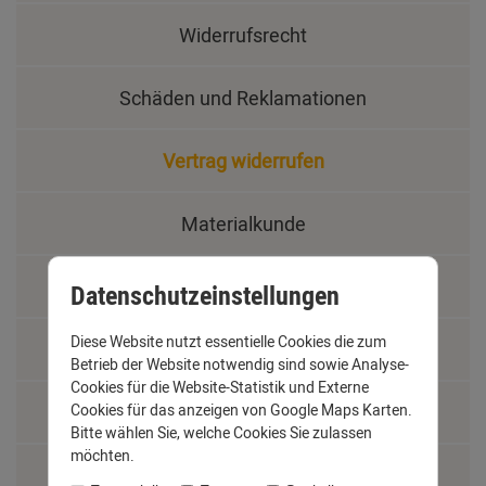
Widerrufsrecht
Schäden und Reklamationen
Vertrag widerrufen
Materialkunde
Fachbegriffe
Datenschutzeinstellungen
Diese Website nutzt essentielle Cookies die zum
Jobs
Betrieb der Website notwendig sind sowie Analyse-
Cookies für die Website-Statistik und Externe
Cookies für das anzeigen von Google Maps Karten.
Montage und Installationshilfen
Bitte wählen Sie, welche Cookies Sie zulassen
möchten.
Größentabelle