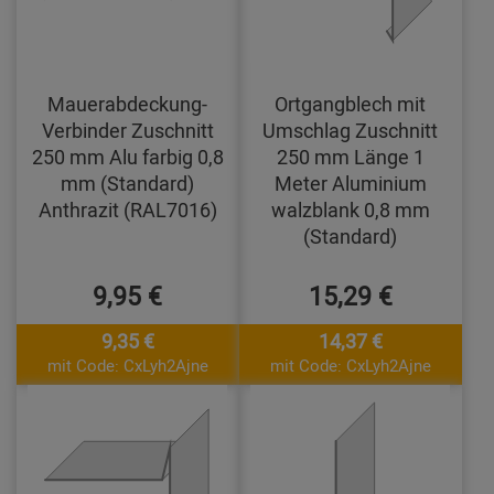
Mauerabdeckung-
Ortgangblech mit
Verbinder Zuschnitt
Umschlag Zuschnitt
250 mm Alu farbig 0,8
250 mm Länge 1
mm (Standard)
Meter Aluminium
Anthrazit (RAL7016)
walzblank 0,8 mm
(Standard)
9,95 €
15,29 €
9,35 €
14,37 €
mit Code: CxLyh2Ajne
mit Code: CxLyh2Ajne