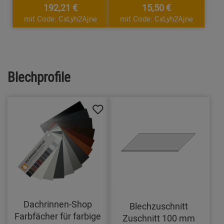
192,21 €
15,50 €
mit Code: CxLyh2Ajne
mit Code: CxLyh2Ajne
Blechprofile
Dachrinnen-Shop
Blechzuschnitt
Farbfächer für farbige
Zuschnitt 100 mm