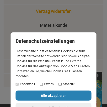
Vertrag widerrufen
Materialkunde
Fachbegriffe
Datenschutzeinstellungen
Diese Website nutzt essentielle Cookies die zum
Jobs
Betrieb der Website notwendig sind sowie Analyse-
Cookies für die Website-Statistik und Externe
Montage und Installationshilfen
Cookies für das anzeigen von Google Maps Karten.
Bitte wählen Sie, welche Cookies Sie zulassen
noch
17:
05:
21
h
möchten.
Größentabelle
Essenziell
Extern
Statistik