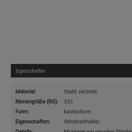
Eigenschaften
Material:
Stahl, verzinkt
Rinnengröße (RG):
333
Form:
kastenform
Eigenschaften:
Stirnbretthalter
Details:
Montage am geraden Stirnbr