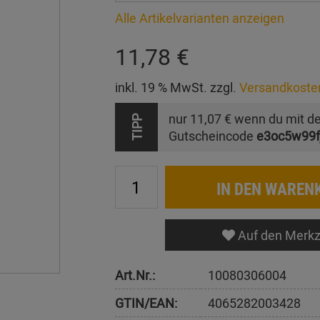
Alle Artikelvarianten anzeigen
11,78 €
inkl. 19 % MwSt. zzgl.
Versandkoste
nur
11,07 €
wenn du mit d
TIPP
Gutscheincode
e3oc5w99f
IN DEN WAREN
Auf den Merkz
Art.Nr.:
10080306004
GTIN/EAN:
4065282003428