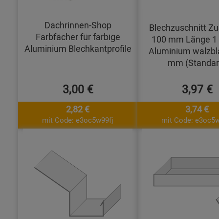
Dachrinnen-Shop
Blechzuschnitt Zu
Farbfächer für farbige
100 mm Länge 1
Aluminium Blechkantprofile
Aluminium walzbl
mm (Standar
3,00 €
3,97 €
2,82 €
3,74 €
mit Code: e3oc5w99fj
mit Code: e3oc5w