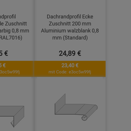
dprofil
Dachrandprofil Ecke
e Zuschnitt
Zuschnitt 200 mm
arbig 0,8 mm
Aluminium walzblank 0,8
(RAL7016)
mm (Standard)
5 €
24,89 €
5 €
23,40 €
e3oc5w99fj
mit Code: e3oc5w99fj