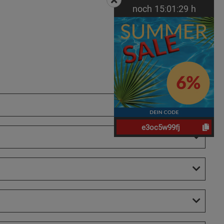
noch
15:
01:
29
h
e3oc5w99fj