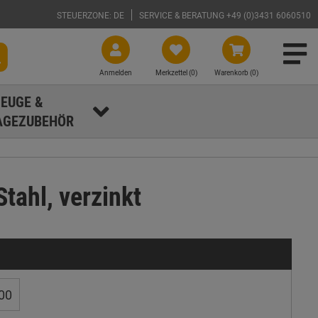
STEUERZONE: DE
SERVICE & BERATUNG +49 (0)3431 6060510
Anmelden
Merkzettel (
0
)
Warenkorb (0)
EUGE &
GEZUBEHÖR
tahl, verzinkt
00