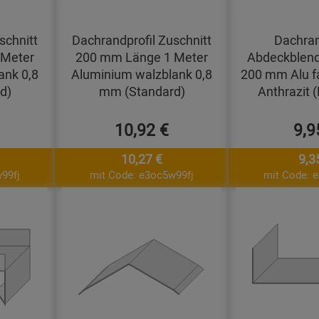
schnitt
Dachrandprofil Zuschnitt
Dachran
 Meter
200 mm Länge 1 Meter
Abdeckblend
ank 0,8
Aluminium walzblank 0,8
200 mm Alu f
d)
mm (Standard)
Anthrazit 
10,92 €
9,9
10,27 €
9,3
99fj
mit Code: e3oc5w99fj
mit Code: 