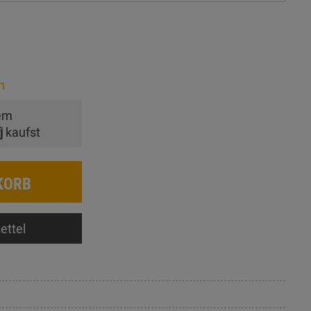
n
em
j
kaufst
KORB
ettel