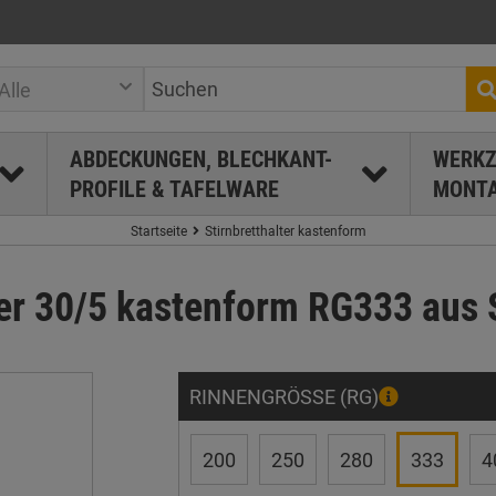
Alle
ABDECKUNGEN, BLECHKANT-
WERKZ
PROFILE & TAFELWARE
MONTA
Startseite
Stirnbretthalter kastenform
ter 30/5 kastenform RG333 aus S
RINNENGRÖSSE (RG)
200
250
280
333
4