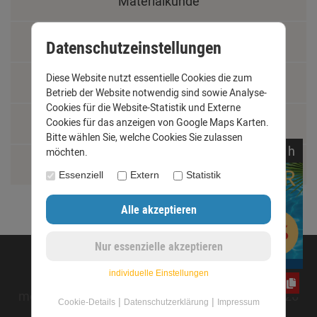
Materialkunde
Fachbegriffe
Datenschutzeinstellungen
Diese Website nutzt essentielle Cookies die zum
Jobs
Betrieb der Website notwendig sind sowie Analyse-
Cookies für die Website-Statistik und Externe
Montage und Installationshilfen
Cookies für das anzeigen von Google Maps Karten.
Bitte wählen Sie, welche Cookies Sie zulassen
noch
01:
30:
58
h
möchten.
Größentabelle
Essenziell
Extern
Statistik
©opyright 2020 - www.dachrinnen-shop.de
individuelle Einstellungen
jwY4FC7G2m
mod
ified eCommerce Shopsoftware © 2009-2026
|
|
Cookie-Details
Datenschutzerklärung
Impressum