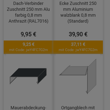
Dach-Verbinder
Ecke Zuschnitt 250
Zuschnitt 250 mm Alu
mm Aluminium
farbig 0,8 mm
walzblank 0,8 mm
Anthrazit (RAL7016)
(Standard)
9,95 €
39,90 €
9,25 €
37,11 €
mit Code: jwY4FC7G2m
mit Code: jwY4FC7G2m
Mauerabdeckung-
Ortgangblech mit