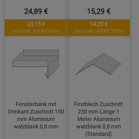
24,89 €
15,29 €
23,15 €
14,22 €
mit Code: jwY4FC7G2m
mit Code: jwY4FC7G2m
Fensterbank mit
Firstblech Zuschnitt
Dreikant Zuschnitt 150
250 mm Länge 1
mm Aluminium
Meter Aluminium
walzblank 0,8 mm
walzblank 0,8 mm
(Standard)