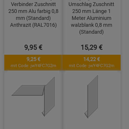
Verbinder Zuschnitt
Umschlag Zuschnitt
250 mm Alu farbig 0,8
250 mm Länge 1
mm (Standard)
Meter Aluminium
Anthrazit (RAL7016)
walzblank 0,8 mm
(Standard)
9,95 €
15,29 €
9,25 €
14,22 €
mit Code: jwY4FC7G2m
mit Code: jwY4FC7G2m