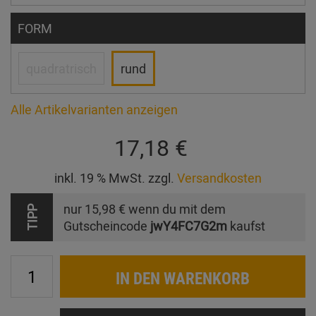
FORM
quadratrisch
rund
Alle Artikelvarianten anzeigen
17,18 €
inkl. 19 % MwSt. zzgl.
Versandkosten
nur
15,98 €
wenn du mit dem
TIPP
Gutscheincode
jwY4FC7G2m
kaufst
IN DEN WARENKORB