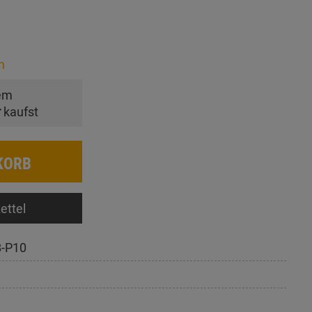
n
em
r
kaufst
KORB
ettel
-P10