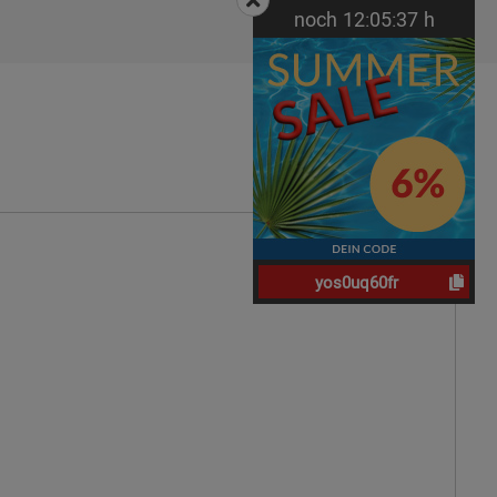
noch
12:
05:
36
h
yos0uq60fr