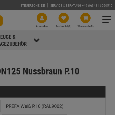
STEUERZONE: DE
SERVICE & BERATUNG +49 (0)3431 6060510
Anmelden
Merkzettel (
0
)
Warenkorb (0)
EUGE &
GEZUBEHÖR
DN125 Nussbraun P.10
PREFA Weiß P.10 (RAL9002)