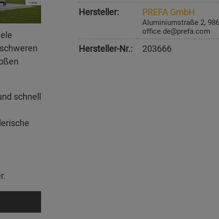
Hersteller:
PREFA GmbH
Aluminiumstraße 2, 98
office.de@prefa.com
iele
erschweren
Hersteller-Nr.:
203666
roßen
und schnell
lerische
r.