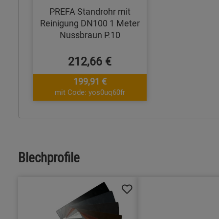
PREFA Standrohr mit
Reinigung DN100 1 Meter
Nussbraun P.10
212,66 €
199,91 €
mit Code: yos0uq60fr
Blechprofile