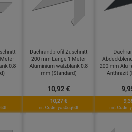
schnitt
Dachrandprofil Zuschnitt
Dachran
 Meter
200 mm Länge 1 Meter
Abdeckblend
ank 0,8
Aluminium walzblank 0,8
200 mm Alu f
d)
mm (Standard)
Anthrazit 
10,92 €
9,9
10,27 €
9,3
60fr
mit Code: yos0uq60fr
mit Code: 