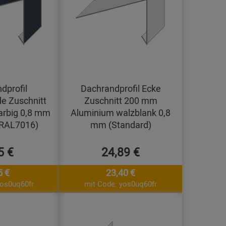
dprofil
Dachrandprofil Ecke
e Zuschnitt
Zuschnitt 200 mm
arbig 0,8 mm
Aluminium walzblank 0,8
(RAL7016)
mm (Standard)
5 €
24,89 €
5 €
23,40 €
yos0uq60fr
mit Code: yos0uq60fr