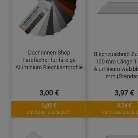
Dachrinnen-Shop
Blechzuschnitt Zu
Farbfächer für farbige
100 mm Länge 1
Aluminium Blechkantprofile
Aluminium walzbl
mm (Standar
3,00 €
3,97 €
2,82 €
3,74 €
mit Code: yos0uq60fr
mit Code: yos0uq