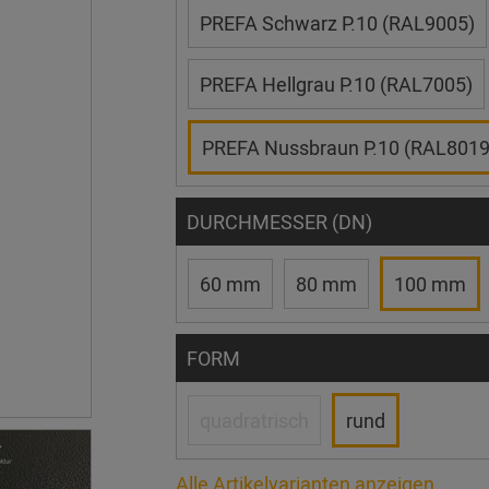
PREFA Schwarz P.10 (RAL9005)
PREFA Hellgrau P.10 (RAL7005)
PREFA Nussbraun P.10 (RAL8019
DURCHMESSER (DN)
60 mm
80 mm
100 mm
FORM
quadratrisch
rund
Alle Artikelvarianten anzeigen