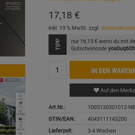
17,18 €
inkl. 19 % MwSt. zzgl.
Versandkoste
nur
16,15 €
wenn du mit d
TIPP
Gutscheincode
yos0uq60f
IN DEN WAREN
Auf den Merkz
Art.Nr.:
1005130301012-NB
GTIN/EAN:
4043111143200
Lieferzeit:
3-4 Wochen