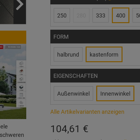
250
280
333
400
5
FORM
halbrund
kastenform
EIGENSCHAFTEN
Außenwinkel
Innenwinkel
Alle Artikelvarianten anzeigen
104,61 €
iele
erschweren