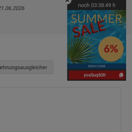
noch
03:
38:
49
h
21.06.2026
ehnungsausgleicher
yos0uq60fr