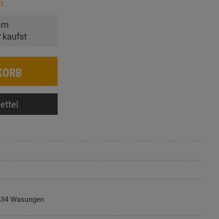
n
em
r
kaufst
KORB
ettel
634 Wasungen