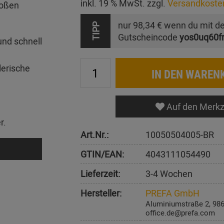
inkl. 19 % MwSt. zzgl.
Versandkoste
roßen
nur
98,34 €
wenn du mit d
TIPP
Gutscheincode
yos0uq60f
und schnell
lerische
IN DEN WAREN
Auf den Merkz
r.
Art.Nr.:
10050504005-BR
GTIN/EAN:
4043111054490
Lieferzeit:
3-4 Wochen
Hersteller:
PREFA GmbH
Aluminiumstraße 2, 98
office.de@prefa.com