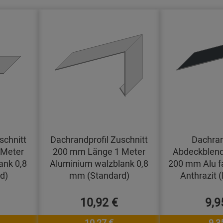
schnitt
Dachrandprofil Zuschnitt
Dachran
 Meter
200 mm Länge 1 Meter
Abdeckblend
ank 0,8
Aluminium walzblank 0,8
200 mm Alu f
d)
mm (Standard)
Anthrazit 
10,92 €
9,9
10,27 €
9,3