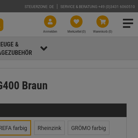
STEUERZONE: DE
SERVICE & BERATUNG +49 (0)3431 6060510
Anmelden
Merkzettel (
0
)
Warenkorb (0)
EUGE &
GEZUBEHÖR
G400 Braun
REFA farbig
Rheinzink
GRÖMO farbig