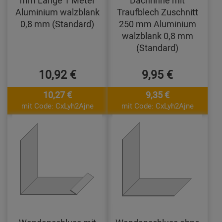
mm Länge 1 Meter
Dachrinne mit
Aluminium walzblank
Traufblech Zuschnitt
0,8 mm (Standard)
250 mm Aluminium
walzblank 0,8 mm
(Standard)
10,92 €
9,95 €
10,27 €
9,35 €
mit Code: CxLyh2Ajne
mit Code: CxLyh2Ajne