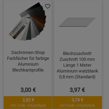
Dachrinnen-Shop
Blechzuschnitt
Farbfächer für farbige
Zuschnitt 100 mm
Aluminium
Länge 1 Meter
Blechkantprofile
Aluminium walzblank
0,8 mm (Standard)
3,00 €
3,97 €
2,82 €
3,74 €
mit Code: CxLyh2Ajne
mit Code: CxLyh2Ajne