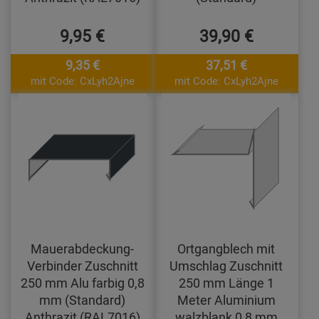
9,95 €
39,90 €
9,35 €
37,51 €
mit Code: CxLyh2Ajne
mit Code: CxLyh2Ajne
Mauerabdeckung-
Ortgangblech mit
Verbinder Zuschnitt
Umschlag Zuschnitt
250 mm Alu farbig 0,8
250 mm Länge 1
mm (Standard)
Meter Aluminium
Anthrazit (RAL7016)
walzblank 0,8 mm