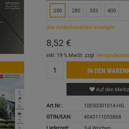
250
280
333
400
Alle Artikelvarianten anzeigen
8,52 €
inkl. 19 % MwSt. zzgl.
Versandkoste
IN DEN WAREN
Auf den Merkz
Art.Nr.:
10050301014-HG
GTIN/EAN:
4043111053868
Lieferzeit:
3-4 Wochen