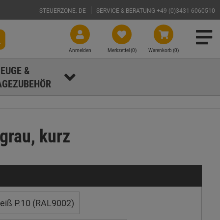
STEUERZONE: DE
SERVICE & BERATUNG +49 (0)3431 6060510
Anmelden
Merkzettel (
0
)
Warenkorb (0)
EUGE &
GEZUBEHÖR
grau, kurz
iß P.10 (RAL9002)