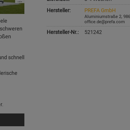
Hersteller:
PREFA GmbH
Aluminiumstraße 2, 98
iele
office.de@prefa.com
erschweren
Hersteller-Nr.:
521242
roßen
und schnell
lerische
r.