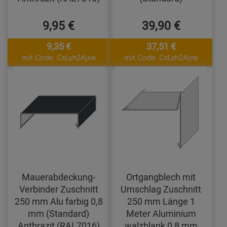
9,95 €
39,90 €
9,35 €
37,51 €
mit Code: CxLyh2Ajne
mit Code: CxLyh2Ajne
Mauerabdeckung-
Ortgangblech mit
Verbinder Zuschnitt
Umschlag Zuschnitt
250 mm Alu farbig 0,8
250 mm Länge 1
mm (Standard)
Meter Aluminium
Anthrazit (RAL7016)
walzblank 0,8 mm