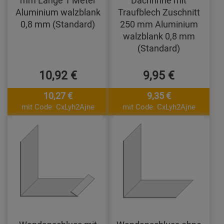
mm Länge 1 Meter
Dachrinne mit
Aluminium walzblank
Traufblech Zuschnitt
0,8 mm (Standard)
250 mm Aluminium
walzblank 0,8 mm
(Standard)
10,92 €
9,95 €
10,27 €
9,35 €
mit Code: CxLyh2Ajne
mit Code: CxLyh2Ajne