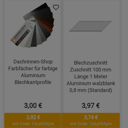
Dachrinnen-Shop
Blechzuschnitt
Farbfächer für farbige
Zuschnitt 100 mm
Aluminium
Länge 1 Meter
Blechkantprofile
Aluminium walzblank
0,8 mm (Standard)
3,00 €
3,97 €
2,82 €
3,74 €
mit Code: CxLyh2Ajne
mit Code: CxLyh2Ajne