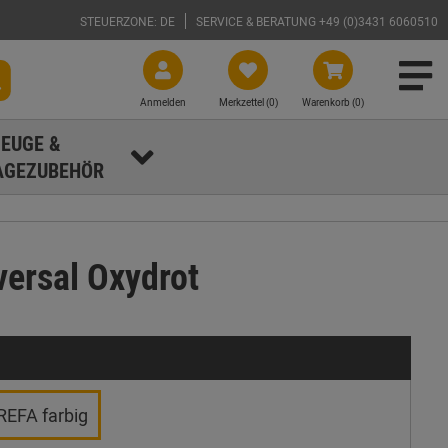
STEUERZONE: DE
SERVICE & BERATUNG +49 (0)3431 6060510
Anmelden
Merkzettel (
0
)
Warenkorb (0)
EUGE &
GEZUBEHÖR
ersal Oxydrot
REFA farbig