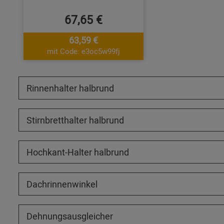
67,65 €
63,59 €
mit Code: e3oc5w99fj
Rinnenhalter halbrund
Stirnbretthalter halbrund
Hochkant-Halter halbrund
Dachrinnenwinkel
Dehnungsausgleicher