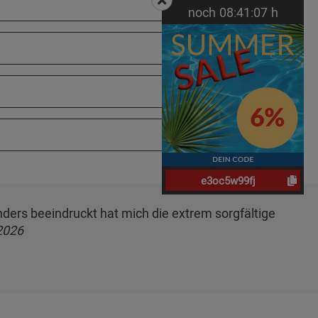
noch
08:
41:
06
h
e3oc5w99fj
onders beeindruckt hat mich die extrem sorgfältige
2026