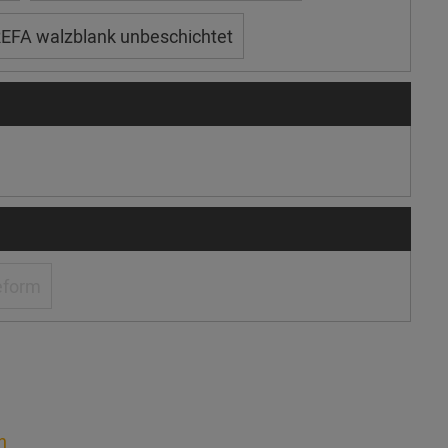
EFA walzblank unbeschichtet
eform
n