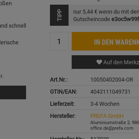
roßen
nur
5,44 €
wenn du mit de
TIPP
Gutscheincode
e3oc5w99f
und schnell
IN DEN WAREN
lerische
Auf den Merkz
r.
Art.Nr.:
10050402004-OR
GTIN/EAN:
4043111049731
Lieferzeit:
3-4 Wochen
Hersteller:
PREFA GmbH
Aluminiumstraße 2, 98
office.de@prefa.com