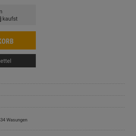
m
j
kaufst
KORB
ettel
634 Wasungen