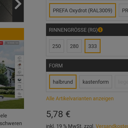
PREFA Oxydrot (RAL3009)
PR
RINNENGRÖSSE (RG)
250
280
333
FORM
halbrund
kastenform
lieg
Alle Artikelvarianten anzeigen
5,78 €
iele
erschweren
inkl. 19 % MwSt. zzgl.
Versandkoste