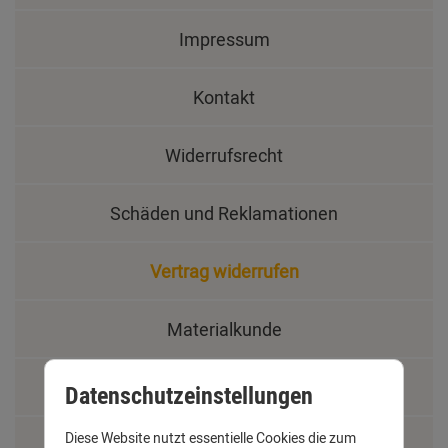
Impressum
Kontakt
Widerrufsrecht
Schäden und Reklamationen
Vertrag widerrufen
Materialkunde
Fachbegriffe
Datenschutzeinstellungen
Diese Website nutzt essentielle Cookies die zum
Jobs