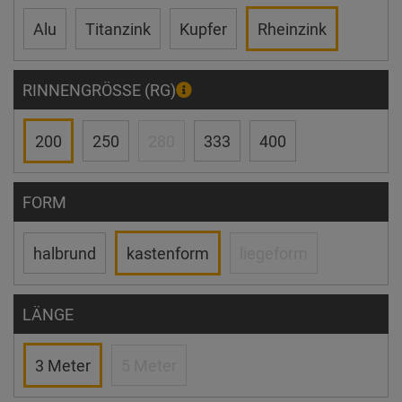
Alu
Titanzink
Kupfer
Rheinzink
RINNENGRÖSSE (RG)
200
250
280
333
400
FORM
halbrund
kastenform
liegeform
LÄNGE
3 Meter
5 Meter