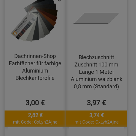
Dachrinnen-Shop
Blechzuschnitt
Farbfächer für farbige
Zuschnitt 100 mm
Aluminium
Länge 1 Meter
Blechkantprofile
Aluminium walzblank
0,8 mm (Standard)
3,00 €
3,97 €
2,82 €
3,74 €
mit Code: CxLyh2Ajne
mit Code: CxLyh2Ajne