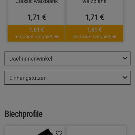
Classic walzblank
walzblank
1,71 €
1,71 €
1,61 €
1,61 €
mit Code: CxLyh2Ajne
mit Code: CxLyh2Ajne
Dachrinnenwinkel
Einhangstutzen
Blechprofile