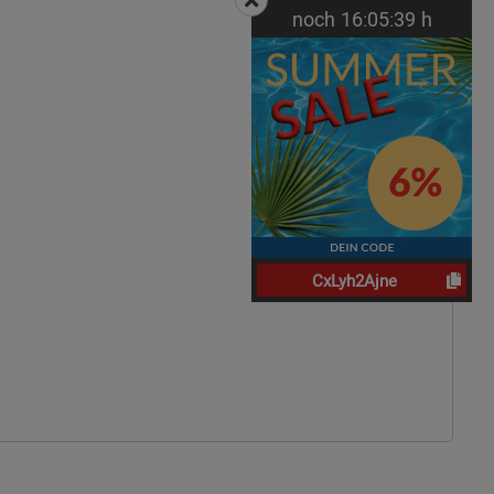
noch
16:
05:
38
h
CxLyh2Ajne