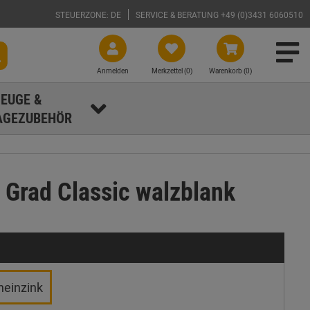
STEUERZONE: DE
SERVICE & BERATUNG +49 (0)3431 6060510
Anmelden
Merkzettel (
0
)
Warenkorb (0)
EUGE &
GEZUBEHÖR
 Grad Classic walzblank
heinzink