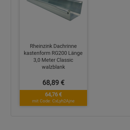
Rheinzink Dachrinne
kastenform RG200 Länge
3,0 Meter Classic
walzblank
68,89 €
64,76 €
mit Code: CxLyh2Ajne