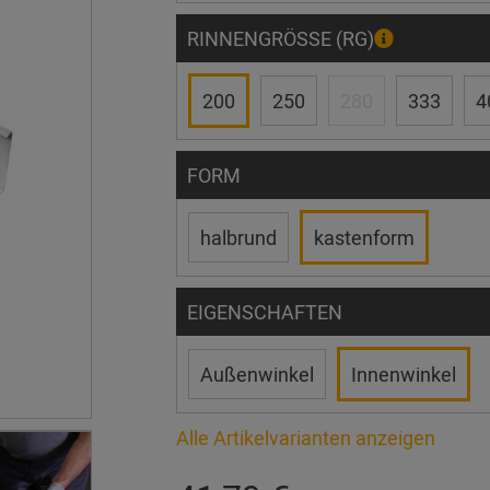
RINNENGRÖSSE (RG)
200
250
280
333
4
FORM
halbrund
kastenform
EIGENSCHAFTEN
Außenwinkel
Innenwinkel
Alle Artikelvarianten anzeigen