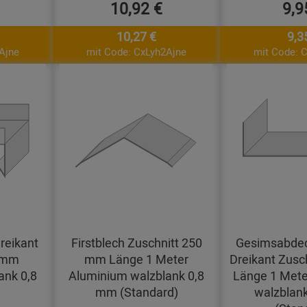
10,92 €
9,9
10,27 €
9,3
Ajne
mit Code: CxLyh2Ajne
mit Code: 
reikant
Firstblech Zuschnitt 250
Gesimsabdec
0 mm
mm Länge 1 Meter
Dreikant Zusc
ank 0,8
Aluminium walzblank 0,8
Länge 1 Mete
mm (Standard)
walzblan