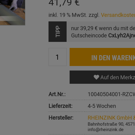
41,79 €
inkl. 19 % MwSt. zzgl.
Versandkoste
nur
39,29 €
wenn du mit d
TIPP
Gutscheincode
CxLyh2Ajn
IN DEN WAREN
Auf den Merkz
Art.Nr.:
10040504001-RZC
Lieferzeit:
4-5 Wochen
Hersteller:
RHEINZINK GmbH &
Bahnhofstraße 90, 4571
info@rheinzink.de