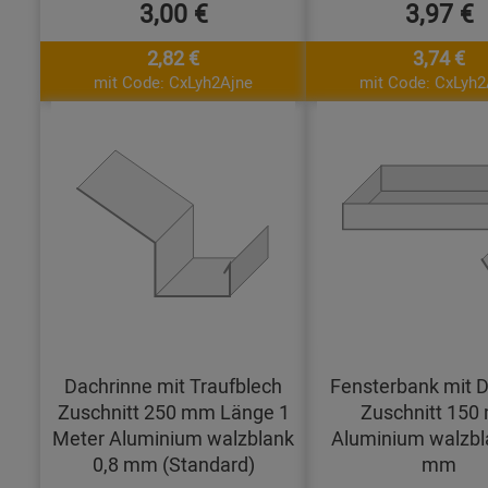
3,00 €
3,97 €
2,82 €
3,74 €
mit Code: CxLyh2Ajne
mit Code: CxLyh2
Dachrinne mit Traufblech
Fensterbank mit D
Zuschnitt 250 mm Länge 1
Zuschnitt 15
Meter Aluminium walzblank
Aluminium walzbl
0,8 mm (Standard)
mm