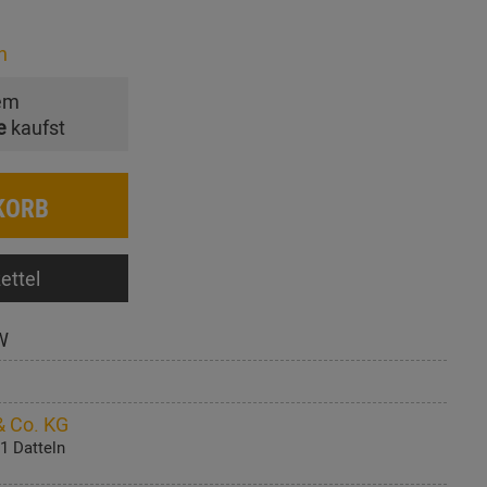
n
em
e
kaufst
KORB
ettel
W
 Co. KG
1 Datteln