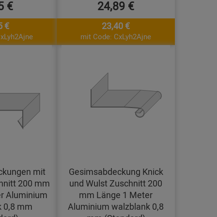
5 €
24,89 €
5 €
23,40 €
CxLyh2Ajne
mit Code: CxLyh2Ajne
kungen mit
Gesimsabdeckung Knick
hnitt 200 mm
und Wulst Zuschnitt 200
r Aluminium
mm Länge 1 Meter
k 0,8 mm
Aluminium walzblank 0,8