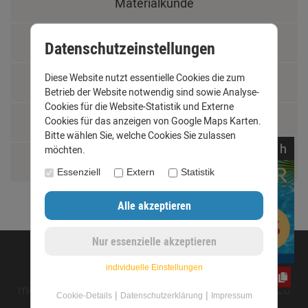
Materialkunde
Fachbegriffe
Datenschutzeinstellungen
Diese Website nutzt essentielle Cookies die zum
Jobs
Betrieb der Website notwendig sind sowie Analyse-
Cookies für die Website-Statistik und Externe
Montage und Installationshilfen
Cookies für das anzeigen von Google Maps Karten.
Bitte wählen Sie, welche Cookies Sie zulassen
noch
09:
22:
41
h
möchten.
Größentabelle
Essenziell
Extern
Statistik
©opyright 2020 - www.dachrinnen-shop.de
individuelle Einstellungen
CxLyh2Ajne
mod
ified eCommerce Shopsoftware © 2009-2026
|
|
Cookie-Details
Datenschutzerklärung
Impressum