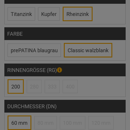
Titanzink
Kupfer
Rheinzink
FARBE
prePATINA blaugrau
Classic walzblank
RINNENGRÖSSE (RG)
200
280
333
400
DURCHMESSER (DN)
60 mm
80 mm
100 mm
120 mm