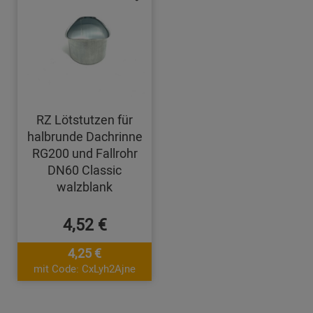
RZ Lötstutzen für
halbrunde Dachrinne
RG200 und Fallrohr
DN60 Classic
walzblank
4,52 €
4,25 €
mit Code: CxLyh2Ajne